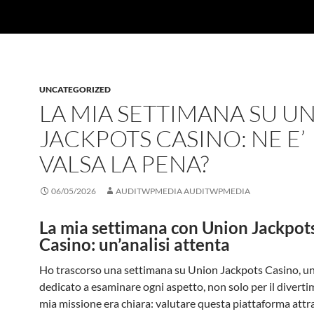
UNCATEGORIZED
LA MIA SETTIMANA SU U
JACKPOTS CASINO: NE E’
VALSA LA PENA?
06/05/2026
AUDITWPMEDIA AUDITWPMEDIA
La mia settimana con Union Jackpot
Casino: un’analisi attenta
Ho trascorso una settimana su Union Jackpots Casino, u
dedicato a esaminare ogni aspetto, non solo per il diverti
mia missione era chiara: valutare questa piattaforma attr