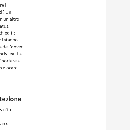
re i
i”. Un
in un altro
atus.
hiediti:
Mi stanno
a del “dover
rivilegi. La
’ portare a
n giocare
otezione
s offre
oin
e