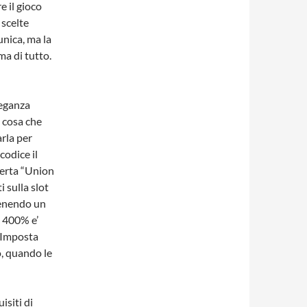
 il gioco
 scelte
unica, ma la
ma di tutto.
leganza
 cosa che
arla per
codice il
fferta “Union
 sulla slot
tenendo un
l 400% e’
? Imposta
o, quando le
siti di