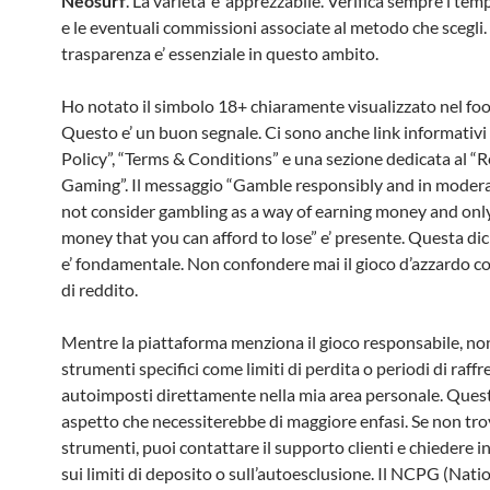
Neosurf
. La varieta’ e’ apprezzabile. Verifica sempre i tem
e le eventuali commissioni associate al metodo che scegli.
trasparenza e’ essenziale in questo ambito.
Ho notato il simbolo 18+ chiaramente visualizzato nel foot
Questo e’ un buon segnale. Ci sono anche link informativi
Policy”, “Terms & Conditions” e una sezione dedicata al “
Gaming”. Il messaggio “Gamble responsibly and in moder
not consider gambling as a way of earning money and only
money that you can afford to lose” e’ presente. Questa di
e’ fondamentale. Non confondere mai il gioco d’azzardo c
di reddito.
Mentre la piattaforma menziona il gioco responsabile, no
strumenti specifici come limiti di perdita o periodi di raf
autoimposti direttamente nella mia area personale. Quest
aspetto che necessiterebbe di maggiore enfasi. Se non tro
strumenti, puoi contattare il supporto clienti e chiedere 
sui limiti di deposito o sull’autoesclusione. Il NCPG (Nati