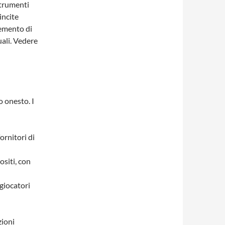
strumenti
incite
lemento di
uali. Vedere
o onesto. I
ornitori di
siti, con
giocatori
zioni