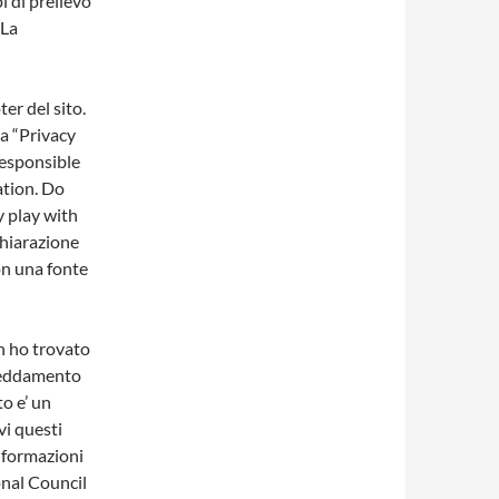
pi di prelievo
 La
er del sito.
 a “Privacy
Responsible
ation. Do
 play with
chiarazione
on una fonte
n ho trovato
freddamento
o e’ un
vi questi
informazioni
onal Council