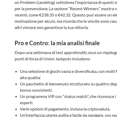
on Problem Gambling) sottolinea l’importanza di questi 
per la prevenzione. La sezione “Recent Winners” mostra v
recenti, come €238.35 o €42.32. Questo puo’ essere un e
motivazione per alcuni, ma ricorda che le vincite sono cas
altri vincere non garantisce la tua vittoria.
Pro e Contro: la mia analisi finale
Dopo una settimana di test approfonditi, ecco un riepilog
punti di forza di Union Jackpots includono
Una selezione di giochi vasta e diversificata, con molti f
alta qualita’.
Un pacchetto di benvenuto strutturato su quattro depo
bonus consistenti.
Un programma VIP con “status match”, che riconosce i 
esperti.
Varie opzioni di pagamento, inclusa la criptovaluta.
Un’interfaccia utente pulita e facile da navigare, con se