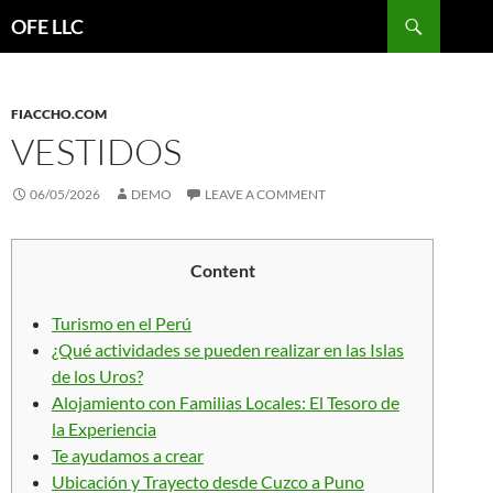
Search
OFE LLC
SKIP
TO
CONTENT
FIACCHO.COM
VESTIDOS
06/05/2026
DEMO
LEAVE A COMMENT
Content
Turismo en el Perú
¿Qué actividades se pueden realizar en las Islas
de los Uros?
Alojamiento con Familias Locales: El Tesoro de
la Experiencia
Te ayudamos a crear
Ubicación y Trayecto desde Cuzco a Puno