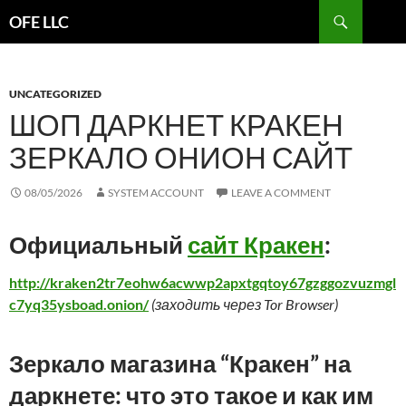
Search
OFE LLC
SKIP
TO
CONTENT
UNCATEGORIZED
ШОП ДАРКНЕТ КРАКЕН
ЗЕРКАЛО ОНИОН САЙТ
08/05/2026
SYSTEM ACCOUNT
LEAVE A COMMENT
Официальный
сайт Кракен
:
http://kraken2tr7eohw6acwwp2apxtgqtoy67gzggozvuzmgl
c7yq35ysboad.onion/
(заходить через Tor Browser)
Зеркало магазина “Кракен” на
даркнете: что это такое и как им