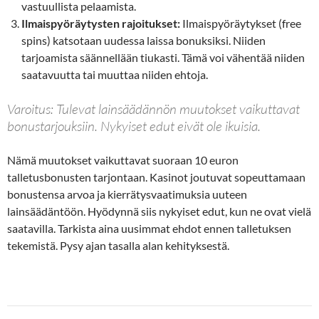
vastuullista pelaamista.
Ilmaispyöräytysten rajoitukset:
Ilmaispyöräytykset (free
spins) katsotaan uudessa laissa bonuksiksi. Niiden
tarjoamista säännellään tiukasti. Tämä voi vähentää niiden
saatavuutta tai muuttaa niiden ehtoja.
Varoitus: Tulevat lainsäädännön muutokset vaikuttavat
bonustarjouksiin. Nykyiset edut eivät ole ikuisia.
Nämä muutokset vaikuttavat suoraan 10 euron
talletusbonusten tarjontaan. Kasinot joutuvat sopeuttamaan
bonustensa arvoa ja kierrätysvaatimuksia uuteen
lainsäädäntöön. Hyödynnä siis nykyiset edut, kun ne ovat vielä
saatavilla. Tarkista aina uusimmat ehdot ennen talletuksen
tekemistä. Pysy ajan tasalla alan kehityksestä.
Post