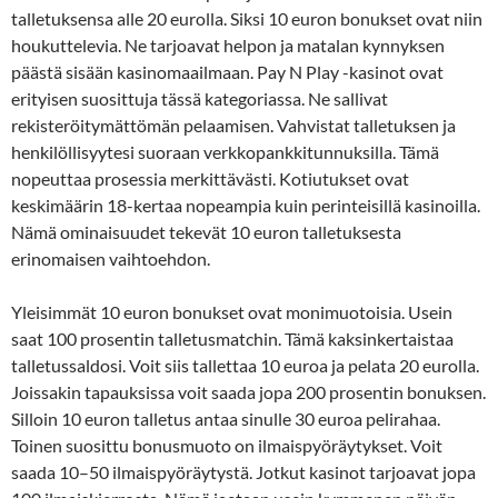
talletuksensa alle 20 eurolla. Siksi 10 euron bonukset ovat niin
houkuttelevia. Ne tarjoavat helpon ja matalan kynnyksen
päästä sisään kasinomaailmaan. Pay N Play -kasinot ovat
erityisen suosittuja tässä kategoriassa. Ne sallivat
rekisteröitymättömän pelaamisen. Vahvistat talletuksen ja
henkilöllisyytesi suoraan verkkopankkitunnuksilla. Tämä
nopeuttaa prosessia merkittävästi. Kotiutukset ovat
keskimäärin 18-kertaa nopeampia kuin perinteisillä kasinoilla.
Nämä ominaisuudet tekevät 10 euron talletuksesta
erinomaisen vaihtoehdon.
Yleisimmät 10 euron bonukset ovat monimuotoisia. Usein
saat 100 prosentin talletusmatchin. Tämä kaksinkertaistaa
talletussaldosi. Voit siis tallettaa 10 euroa ja pelata 20 eurolla.
Joissakin tapauksissa voit saada jopa 200 prosentin bonuksen.
Silloin 10 euron talletus antaa sinulle 30 euroa pelirahaa.
Toinen suosittu bonusmuoto on ilmaispyöräytykset. Voit
saada 10–50 ilmaispyöräytystä. Jotkut kasinot tarjoavat jopa