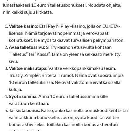
lunastaaksesi 10 euron talletusbonuksesi. Noudata ohjeita,
niin kaikki sujuu kitkatta.
Valitse kasino:
Etsi Pay N Play -kasino, jolla on EU/ETA-
lisenssi. Nämä tarjoavat nopeimmat ja verovapaat
kotiutukset. Ne myös takaavat turvallisen peliympäristön.
Avaa talletussivu:
Siirry kasinon etusivulta kohtaan
“Talletus” tai “Kassa”. Tämä on yleensä selkeästi merkitty
sivu.
Valitse maksutapa:
Valitse verkkopankkimaksu (esim.
Trustly, Zimpler, Brite tai Trumo). Nämä ovat suosituimpia
10 euron talletuksissa. Ne ovat välittömiä eivätkä sisällä
kuluja.
Syötä summa:
Anna 10 euron talletussumma sille
varattuun kenttään.
Tarkista bonus:
Katso, onko kasinolla bonuskoodikenttä tai
valintaikkuna bonukselle. Jos on, syötä koodi tai valitse
bonus aktiiviseksi. Joillakin kasinoilla bonus aktivoituu