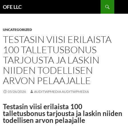
Search
OFE LLC
SKIP
TO
CONTENT
UNCATEGORIZED
TESTASIN VIISI ERILAISTA
100 TALLETUSBONUS
TARJOUSTA JA LASKIN
NIIDEN TODELLISEN
ARVON PELAAJALLE
05/26/2026
AUDITWPMEDIA AUDITWPMEDIA
Testasin viisi erilaista 100
talletusbonus tarjousta ja laskin niiden
todellisen arvon pelaajalle