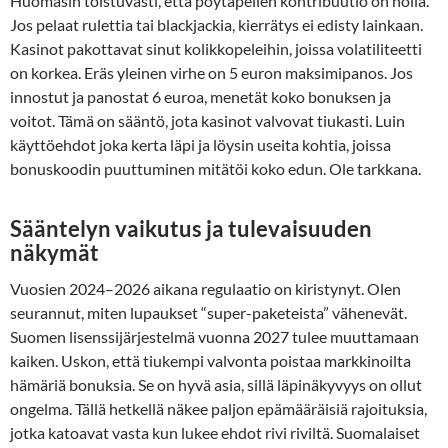
Huomasin toistuvasti, että pöytäpelien kontribuutio on nolla.
Jos pelaat rulettia tai blackjackia, kierrätys ei edisty lainkaan.
Kasinot pakottavat sinut kolikkopeleihin, joissa volatiliteetti
on korkea. Eräs yleinen virhe on 5 euron maksimipanos. Jos
innostut ja panostat 6 euroa, menetät koko bonuksen ja
voitot. Tämä on sääntö, jota kasinot valvovat tiukasti. Luin
käyttöehdot joka kerta läpi ja löysin useita kohtia, joissa
bonuskoodin puuttuminen mitätöi koko edun. Ole tarkkana.
Sääntelyn vaikutus ja tulevaisuuden
näkymät
Vuosien 2024–2026 aikana regulaatio on kiristynyt. Olen
seurannut, miten lupaukset “super-paketeista” vähenevät.
Suomen lisenssijärjestelmä vuonna 2027 tulee muuttamaan
kaiken. Uskon, että tiukempi valvonta poistaa markkinoilta
hämäriä bonuksia. Se on hyvä asia, sillä läpinäkyvyys on ollut
ongelma. Tällä hetkellä näkee paljon epämääräisiä rajoituksia,
jotka katoavat vasta kun lukee ehdot rivi riviltä. Suomalaiset