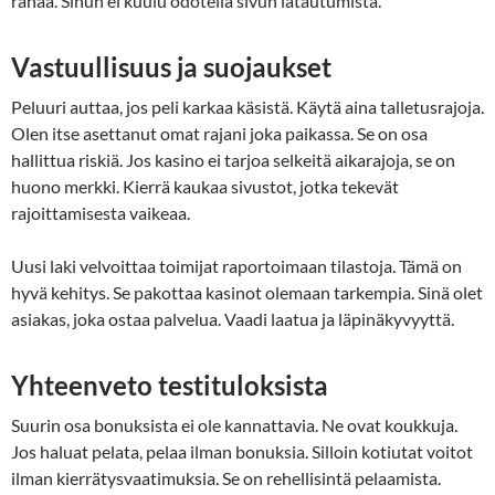
rahaa. Sinun ei kuulu odotella sivun latautumista.
Vastuullisuus ja suojaukset
Peluuri auttaa, jos peli karkaa käsistä. Käytä aina talletusrajoja.
Olen itse asettanut omat rajani joka paikassa. Se on osa
hallittua riskiä. Jos kasino ei tarjoa selkeitä aikarajoja, se on
huono merkki. Kierrä kaukaa sivustot, jotka tekevät
rajoittamisesta vaikeaa.
Uusi laki velvoittaa toimijat raportoimaan tilastoja. Tämä on
hyvä kehitys. Se pakottaa kasinot olemaan tarkempia. Sinä olet
asiakas, joka ostaa palvelua. Vaadi laatua ja läpinäkyvyyttä.
Yhteenveto testituloksista
Suurin osa bonuksista ei ole kannattavia. Ne ovat koukkuja.
Jos haluat pelata, pelaa ilman bonuksia. Silloin kotiutat voitot
ilman kierrätysvaatimuksia. Se on rehellisintä pelaamista.