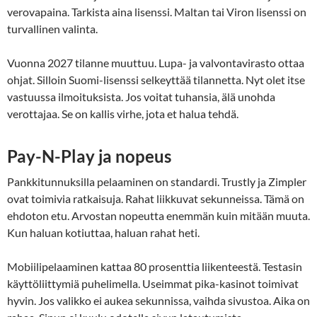
verovapaina. Tarkista aina lisenssi. Maltan tai Viron lisenssi on
turvallinen valinta.
Vuonna 2027 tilanne muuttuu. Lupa- ja valvontavirasto ottaa
ohjat. Silloin Suomi-lisenssi selkeyttää tilannetta. Nyt olet itse
vastuussa ilmoituksista. Jos voitat tuhansia, älä unohda
verottajaa. Se on kallis virhe, jota et halua tehdä.
Pay-N-Play ja nopeus
Pankkitunnuksilla pelaaminen on standardi. Trustly ja Zimpler
ovat toimivia ratkaisuja. Rahat liikkuvat sekunneissa. Tämä on
ehdoton etu. Arvostan nopeutta enemmän kuin mitään muuta.
Kun haluan kotiuttaa, haluan rahat heti.
Mobiilipelaaminen kattaa 80 prosenttia liikenteestä. Testasin
käyttöliittymiä puhelimella. Useimmat pika-kasinot toimivat
hyvin. Jos valikko ei aukea sekunnissa, vaihda sivustoa. Aika on