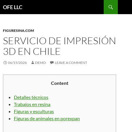
Search
OFE LLC
SKIP
TO
CONTENT
FIGURESINA.COM
SERVICIO DE IMPRESIÓN
3D EN CHILE
06/15/2026
DEMO
LEAVE A COMMENT
Content
Detalles técnicos
Trabajos en resina
Figuras y esculturas
Figuras de animales en porexpan