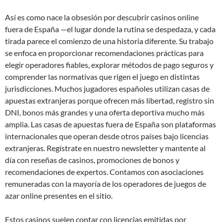
Así es como nace la obsesión por descubrir casinos online
fuera de España —el lugar donde la rutina se despedaza, y cada
tirada parece el comienzo de una historia diferente. Su trabajo
se enfoca en proporcionar recomendaciones prácticas para
elegir operadores fiables, explorar métodos de pago seguros y
comprender las normativas que rigen el juego en distintas
jurisdicciones. Muchos jugadores españoles utilizan casas de
apuestas extranjeras porque ofrecen más libertad, registro sin
DNI, bonos más grandes y una oferta deportiva mucho más
amplia. Las casas de apuestas fuera de España son plataformas
internacionales que operan desde otros países bajo licencias
extranjeras. Regístrate en nuestro newsletter y mantente al
día con reseñas de casinos, promociones de bonos y
recomendaciones de expertos. Contamos con asociaciones
remuneradas con la mayoría de los operadores de juegos de
azar online presentes en el sitio.
Estos casinos suelen contar con licencias emitidas por