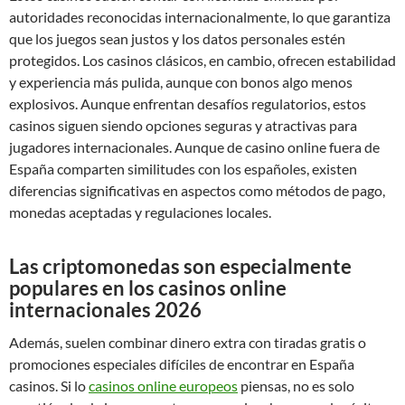
autoridades reconocidas internacionalmente, lo que garantiza
que los juegos sean justos y los datos personales estén
protegidos. Los casinos clásicos, en cambio, ofrecen estabilidad
y experiencia más pulida, aunque con bonos algo menos
explosivos. Aunque enfrentan desafíos regulatorios, estos
casinos siguen siendo opciones seguras y atractivas para
jugadores internacionales. Aunque de casino online fuera de
España comparten similitudes con los españoles, existen
diferencias significativas en aspectos como métodos de pago,
monedas aceptadas y regulaciones locales.
Las criptomonedas son especialmente
populares en los casinos online
internacionales 2026
Además, suelen combinar dinero extra con tiradas gratis o
promociones especiales difíciles de encontrar en España
casinos. Si lo
casinos online europeos
piensas, no es solo