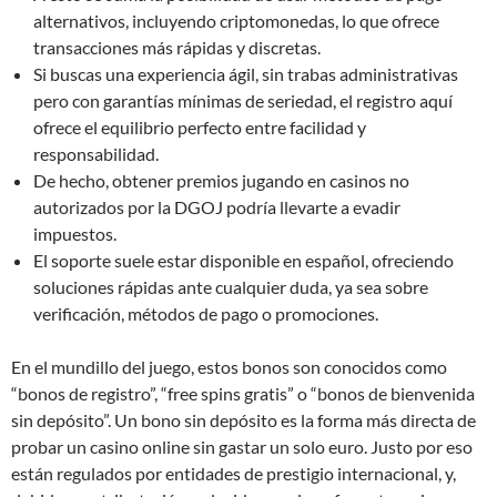
alternativos, incluyendo criptomonedas, lo que ofrece
transacciones más rápidas y discretas.
Si buscas una experiencia ágil, sin trabas administrativas
pero con garantías mínimas de seriedad, el registro aquí
ofrece el equilibrio perfecto entre facilidad y
responsabilidad.
De hecho, obtener premios jugando en casinos no
autorizados por la DGOJ podría llevarte a evadir
impuestos.
El soporte suele estar disponible en español, ofreciendo
soluciones rápidas ante cualquier duda, ya sea sobre
verificación, métodos de pago o promociones.
En el mundillo del juego, estos bonos son conocidos como
“bonos de registro”, “free spins gratis” o “bonos de bienvenida
sin depósito”. Un bono sin depósito es la forma más directa de
probar un casino online sin gastar un solo euro. Justo por eso
están regulados por entidades de prestigio internacional, y,