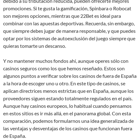
debido a su tributación reducida, pueden ofrecerte mejores
promociones. Si te gusta la gamificación, Spinbara o Robocat
son mejores opciones, mientras que 22Bet es ideal para
combinar con las apuestas deportivas. Recuerda, sin embargo,
que siempre debes jugar de manera responsable, y que puedes
optar por los sistemas de autoexclusión del juego siempre que
quieras tomarte un descanso.
Y no mantener muchos fondos ahí, aunque operes sólo con
casinos seguros como los que hemos reseñado. Estos son
algunos puntos a verificar sobre los casinos de fuera de España
a la hora de escoger uno u otro. En este tipo de casinos, se
aplican directrices menos estrictas que en España, aunque los
proveedores siguen estando totalmente regulados en el país.
Aunque hay casinos europeos, lo habitual cuando pensamos
en estos sitios es ir más allá, en el panorama global. Con esta
comparación, podemos formularnos una idea generalizada de
las ventajas y desventajas de los casinos que funcionan fuera
de España.