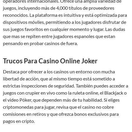
operadores internacionales. Ofrece una amplia variedad de
juegos, incluyendo más de 4,000 títulos de proveedores
reconocidos. La plataforma es intuitiva y está optimizada para
dispositivos móviles, permitiendo a los jugadores disfrutar de
sus juegos favoritos en cualquier momento y lugar. Las dudas
que mas se repiten entre jugadores espanoles que estan
pensando en probar casinos de fuera.
Trucos Para Casino Online Joker
Destaca por ofrecer a los casinos un entorno con mucha
libertad de acción, que al mismo tiempo está sometido a
estrictas inspecciones de seguridad. También puedes acceder a
juegos con crupier en vivo como la ruleta online, el Blackjack o
el video Póker, que dependen más de tu habilidad. Si eliges
criptomonedas para jugar, revisa que el casino no cobre
comisiones en retiros y que ofrezca bonos exclusivos para
pagos en cripto.