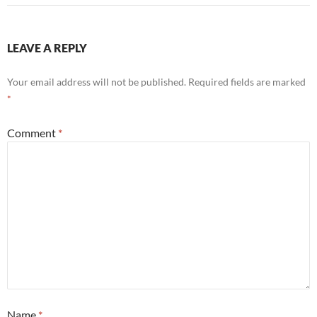
LEAVE A REPLY
Your email address will not be published.
Required fields are marked
*
Comment
*
Name
*