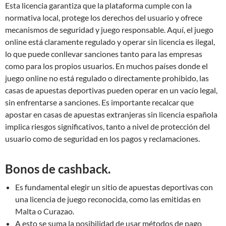
Esta licencia garantiza que la plataforma cumple con la
normativa local, protege los derechos del usuario y ofrece
mecanismos de seguridad y juego responsable. Aquí, el juego
online está claramente regulado y operar sin licencia es ilegal,
lo que puede conllevar sanciones tanto para las empresas
como para los propios usuarios. En muchos países donde el
juego online no está regulado o directamente prohibido, las
casas de apuestas deportivas pueden operar en un vacío legal,
sin enfrentarse a sanciones. Es importante recalcar que
apostar en casas de apuestas extranjeras sin licencia española
implica riesgos significativos, tanto a nivel de protección del
usuario como de seguridad en los pagos y reclamaciones.
Bonos de cashback.
Es fundamental elegir un sitio de apuestas deportivas con
una licencia de juego reconocida, como las emitidas en
Malta o Curazao.
A esto se suma la posibilidad de usar métodos de pago