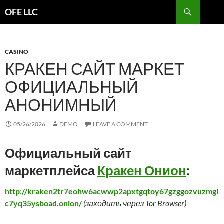
Search
OFE LLC
SKIP
TO
CONTENT
CASINO
КРАКЕН САЙТ МАРКЕТ
ОФИЦИАЛЬНЫЙ
АНОНИМНЫЙ
05/26/2026
DEMO
LEAVE A COMMENT
Официальный сайт
маркетплейса
Кракен Онион
:
http://kraken2tr7eohw6acwwp2apxtgqtoy67gzggozvuzmgl
c7yq35ysboad.onion/
(заходить через Tor Browser)