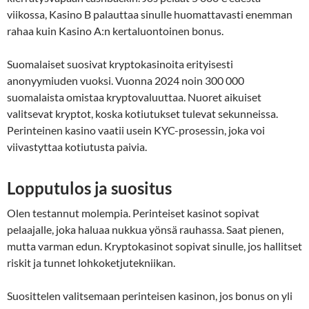
viikossa, Kasino B palauttaa sinulle huomattavasti enemman
rahaa kuin Kasino A:n kertaluontoinen bonus.
Suomalaiset suosivat kryptokasinoita erityisesti
anonyymiuden vuoksi. Vuonna 2024 noin 300 000
suomalaista omistaa kryptovaluuttaa. Nuoret aikuiset
valitsevat kryptot, koska kotiutukset tulevat sekunneissa.
Perinteinen kasino vaatii usein KYC-prosessin, joka voi
viivastyttaa kotiutusta paivia.
Lopputulos ja suositus
Olen testannut molempia. Perinteiset kasinot sopivat
pelaajalle, joka haluaa nukkua yönsä rauhassa. Saat pienen,
mutta varman edun. Kryptokasinot sopivat sinulle, jos hallitset
riskit ja tunnet lohkoketjutekniikan.
Suosittelen valitsemaan perinteisen kasinon, jos bonus on yli