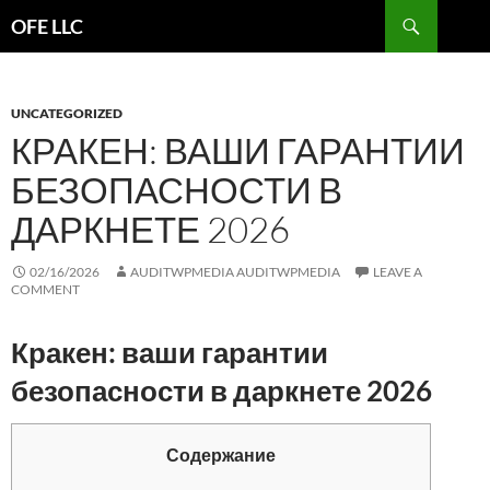
Search
OFE LLC
SKIP
TO
CONTENT
UNCATEGORIZED
КРАКЕН: ВАШИ ГАРАНТИИ
БЕЗОПАСНОСТИ В
ДАРКНЕТЕ 2026
02/16/2026
AUDITWPMEDIA AUDITWPMEDIA
LEAVE A
COMMENT
Кракен: ваши гарантии
безопасности в даркнете 2026
Содержание