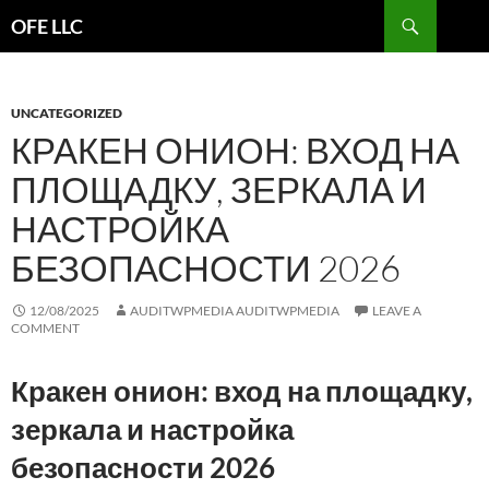
Search
OFE LLC
SKIP
TO
CONTENT
UNCATEGORIZED
КРАКЕН ОНИОН: ВХОД НА
ПЛОЩАДКУ, ЗЕРКАЛА И
НАСТРОЙКА
БЕЗОПАСНОСТИ 2026
12/08/2025
AUDITWPMEDIA AUDITWPMEDIA
LEAVE A
COMMENT
Кракен онион: вход на площадку,
зеркала и настройка
безопасности 2026