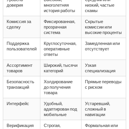
доверия
многолетняя
низкий, частые
история работы
скамы
Комиссия за
Фиксированная,
Скрытые
сделку
прозрачная
комиссии или
система
высокие проценты
Поддержка
Круглосуточная,
Замедленная или
пользователей
оперативные
отсутствует
ответы
Ассортимент
Широкий, тысячи
Узкая
товаров
категорий
специализация
Безопасность
Холдирование
Прямые переводы
транзакций
до получения
с риском
товара
Интерфейс
Удобный,
Устаревший,
адаптирован под
сложный в
мобильные
навигации
Верификация
Строгая,
Формальная или