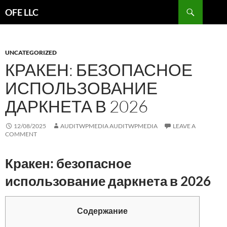
Search
OFE LLC
SKIP
TO
CONTENT
UNCATEGORIZED
КРАКЕН: БЕЗОПАСНОЕ
ИСПОЛЬЗОВАНИЕ
ДАРКНЕТА В 2026
12/08/2025
AUDITWPMEDIA AUDITWPMEDIA
LEAVE A
COMMENT
Кракен: безопасное
использование даркнета в 2026
Содержание