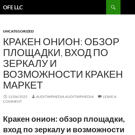
Search
OFE LLC
SKIP
TO
CONTENT
UNCATEGORIZED
КРАКЕН ОНИОН: ОБЗОР
ПЛОЩАДКИ, ВХОД ПО
ЗЕРКАЛУ И
ВОЗМОЖНОСТИ КРАКЕН
МАРКЕТ
12/06/2025
AUDITWPMEDIA AUDITWPMEDIA
LEAVE A
COMMENT
Кракен онион: обзор площадки,
вход по зеркалу и возможности