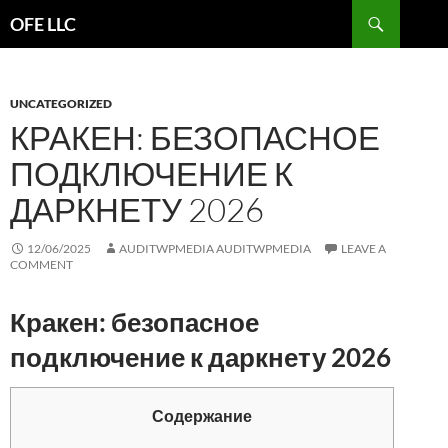
Search
OFE LLC
SKIP
TO
CONTENT
UNCATEGORIZED
КРАКЕН: БЕЗОПАСНОЕ
ПОДКЛЮЧЕНИЕ К
ДАРКНЕТУ 2026
12/06/2025
AUDITWPMEDIA AUDITWPMEDIA
LEAVE A
COMMENT
Кракен: безопасное
подключение к даркнету 2026
Содержание