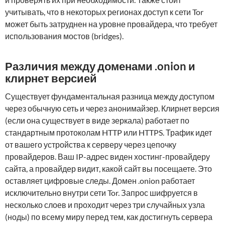
учитывать, что в некоторых регионах доступ к сети Tor
может быть затруднен на уровне провайдера, что требует
использования мостов (bridges).
Различия между доменами .onion и
клирнет версией
Существует фундаментальная разница между доступом
через обычную сеть и через анонимайзер. Клирнет версия
(если она существует в виде зеркала) работает по
стандартным протоколам HTTP или HTTPS. Трафик идет
от вашего устройства к серверу через цепочку
провайдеров. Ваш IP-адрес виден хостинг-провайдеру
сайта, а провайдер видит, какой сайт вы посещаете. Это
оставляет цифровые следы. Домен .onion работает
исключительно внутри сети Tor. Запрос шифруется в
несколько слоев и проходит через три случайных узла
(ноды) по всему миру перед тем, как достигнуть сервера