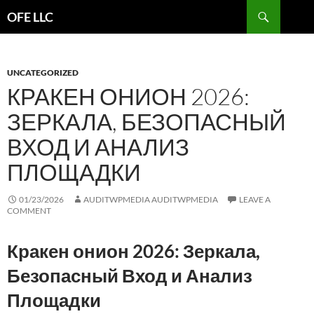
Search
OFE LLC
SKIP
TO
CONTENT
UNCATEGORIZED
КРАКЕН ОНИОН 2026:
ЗЕРКАЛА, БЕЗОПАСНЫЙ
ВХОД И АНАЛИЗ
ПЛОЩАДКИ
01/23/2026
AUDITWPMEDIA AUDITWPMEDIA
LEAVE A
COMMENT
Кракен онион 2026: Зеркала,
Безопасный Вход и Анализ
Площадки