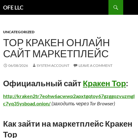
Search
OFE LLC
SKIP
TO
CONTENT
UNCATEGORIZED
ТОР КРАКЕН ОНЛАЙН
САЙТ МАРКЕТПЛЕЙС
06/08/2026
SYSTEM ACCOUNT
LEAVE A COMMENT
Официальный сайт
Кракен Тор
:
http://kraken2tr7eohw6acwwp2apxtgqtoy67gzggozvuzmgl
c7yq35ysboad.onion/
(заходить через Tor Browser)
Как зайти на маркетплейс Кракен
Тор