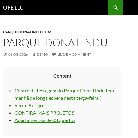
Search
OFE LLC
SKIP
TO
CONTENT
PARQUEDONALINDU.COM
PARQUE DONA LINDU
06/08/2026
DEMO
LEAVE A COMMENT
Content
Centro de testagem do Parque Dona Lindu tem
manhã de longa espera nesta terça-feira (
Recife Antigo
CONFIRA MAIS PROJETOS
Apartamentos de 03 quartos