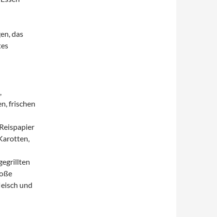
gen, das
tes
,
n, frischen
 Reispapier
Karotten,
egrillten
soße
leisch und