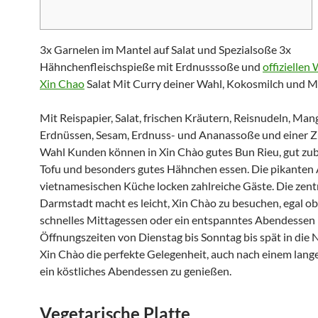
3x Garnelen im Mantel auf Salat und Spezialsoße 3x
Hähnchenfleischspieße mit Erdnusssoße und
offiziellen
Xin Chao
Salat Mit Curry deiner Wahl, Kokosmilch und
Mit Reispapier, Salat, frischen Kräutern, Reisnudeln, Man
Erdnüssen, Sesam, Erdnuss- und Ananassoße und einer Z
Wahl Kunden können in Xin Chào gutes Bun Rieu, gut zub
Tofu und besonders gutes Hähnchen essen. Die pikanten
vietnamesischen Küche locken zahlreiche Gäste. Die zentr
Darmstadt macht es leicht, Xin Chào zu besuchen, egal o
schnelles Mittagessen oder ein entspanntes Abendessen 
Öffnungszeiten von Dienstag bis Sonntag bis spät in die 
Xin Chào die perfekte Gelegenheit, auch nach einem lang
ein köstliches Abendessen zu genießen.
Vegetarische Platte