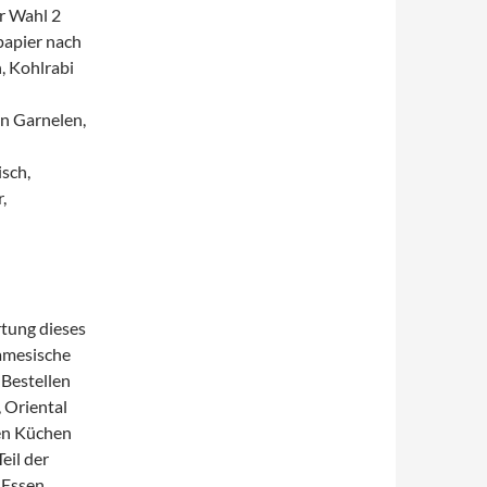
r Wahl 2
papier nach
, Kohlrabi
en Garnelen,
d
sch,
,
tung dieses
namesische
 Bestellen
, Oriental
den Küchen
eil der
 Essen