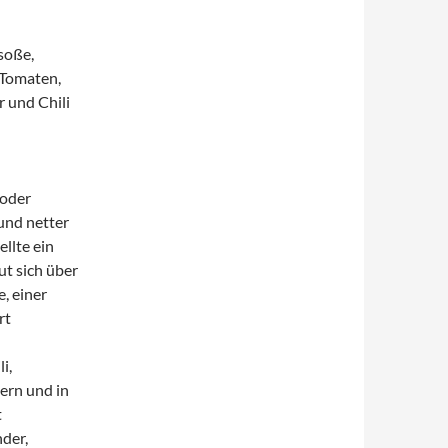
soße,
 Tomaten,
r und Chili
 oder
und netter
llte ein
ut sich über
, einer
rt
i,
ern und in
t
nder,