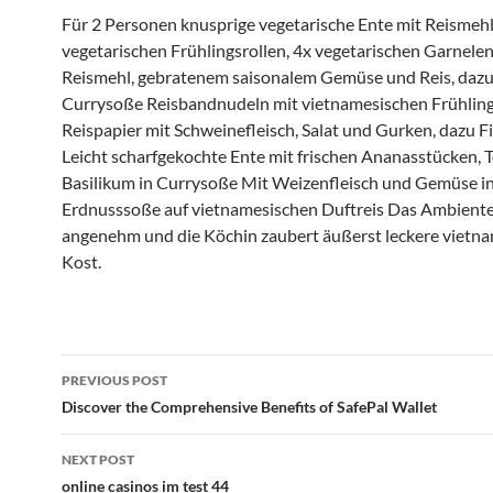
Für 2 Personen knusprige vegetarische Ente mit Reismehl
vegetarischen Frühlingsrollen, 4x vegetarischen Garnelen
Reismehl, gebratenem saisonalem Gemüse und Reis, dazu
Currysoße Reisbandnudeln mit vietnamesischen Frühlings
Reispapier mit Schweinefleisch, Salat und Gurken, dazu 
Leicht scharfgekochte Ente mit frischen Ananasstücken,
Basilikum in Currysoße Mit Weizenfleisch und Gemüse i
Erdnusssoße auf vietnamesischen Duftreis Das Ambiente 
angenehm und die Köchin zaubert äußerst leckere vietn
Kost.
Post
PREVIOUS POST
navigation
Discover the Comprehensive Benefits of SafePal Wallet
NEXT POST
online casinos im test 44