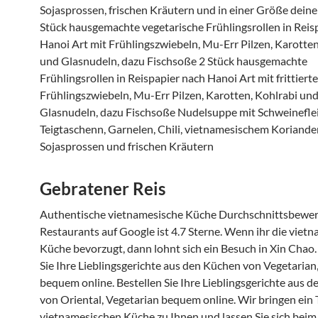
Sojasprossen, frischen Kräutern und in einer Größe deine
Stück hausgemachte vegetarische Frühlingsrollen in Reis
Hanoi Art mit Frühlingszwiebeln, Mu-Err Pilzen, Karotten
und Glasnudeln, dazu Fischsoße 2 Stück hausgemachte
Frühlingsrollen in Reispapier nach Hanoi Art mit frittiert
Frühlingszwiebeln, Mu-Err Pilzen, Karotten, Kohlrabi un
Glasnudeln, dazu Fischsoße Nudelsuppe mit Schweineflei
Teigtaschenn, Garnelen, Chili, vietnamesischem Koriander
Sojasprossen und frischen Kräutern
Gebratener Reis
Authentische vietnamesische Küche Durchschnittsbewer
Restaurants auf Google ist 4.7 Sterne. Wenn ihr die viet
Küche bevorzugt, dann lohnt sich ein Besuch in Xin Chao.
Sie Ihre Lieblingsgerichte aus den Küchen von Vegetarian
bequem online. Bestellen Sie Ihre Lieblingsgerichte aus 
von Oriental, Vegetarian bequem online. Wir bringen ein T
vietnamesischen Küche zu Ihnen und lassen Sie sich beim