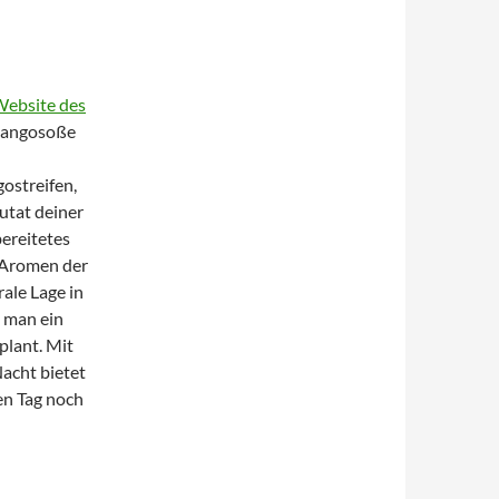
 Website des
 Mangosoße
gostreifen,
utat deiner
ereitetes
 Aromen der
ale Lage in
b man ein
plant. Mit
Nacht bietet
en Tag noch