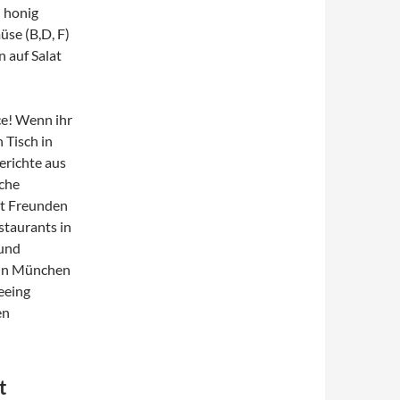
n honig
se (B,D, F)
 auf Salat
ce! Wenn ihr
 Tisch in
erichte aus
sche
it Freunden
staurants in
und
 in München
eeing
en
t