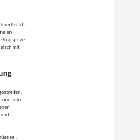
ühnerfleisch
rnelen
ße Knusprige
eisch mit
tung
gostreifen,
e und Tofu
tenen
 und
üse sei.