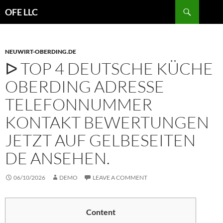
Search
OFE LLC
SKIP
TO
CONTENT
NEUWIRT-OBERDING.DE
ᐅ TOP 4 DEUTSCHE KÜCHE
OBERDING ADRESSE
TELEFONNUMMER
KONTAKT BEWERTUNGEN
JETZT AUF GELBESEITEN
DE ANSEHEN.
06/10/2026
DEMO
LEAVE A COMMENT
Content