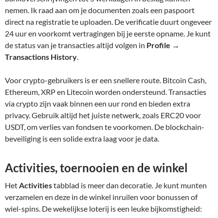
nemen. Ik raad aan om je documenten zoals een paspoort
direct na registratie te uploaden. De verificatie duurt ongeveer
24 uur en voorkomt vertragingen bij je eerste opname. Je kunt
de status van je transacties altijd volgen in
Profile →
Transactions History
.
Voor crypto-gebruikers is er een snellere route. Bitcoin Cash,
Ethereum, XRP en Litecoin worden ondersteund. Transacties
via crypto zijn vaak binnen een uur rond en bieden extra
privacy. Gebruik altijd het juiste netwerk, zoals ERC20 voor
USDT, om verlies van fondsen te voorkomen. De blockchain-
beveiliging is een solide extra laag voor je data.
Activities, toernooien en de winkel
Het
Activities
tabblad is meer dan decoratie. Je kunt munten
verzamelen en deze in de winkel inruilen voor bonussen of
wiel-spins. De wekelijkse loterij is een leuke bijkomstigheid: