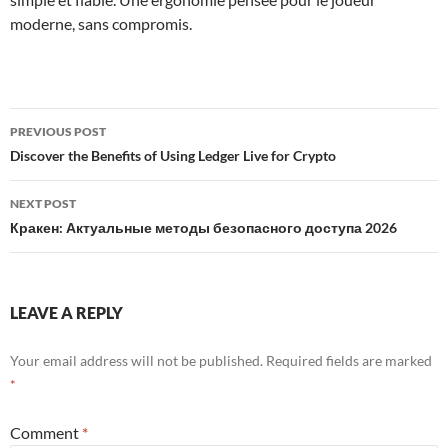
moderne, sans compromis.
Post
PREVIOUS POST
navigation
Discover the Benefits of Using Ledger Live for Crypto
NEXT POST
Кракен: Актуальные методы безопасного доступа 2026
LEAVE A REPLY
Your email address will not be published.
Required fields are marked
*
Comment
*