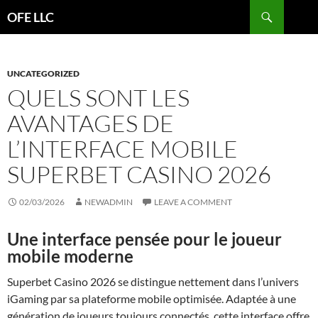
Search
OFE LLC
SKIP
TO
CONTENT
UNCATEGORIZED
QUELS SONT LES
AVANTAGES DE
L’INTERFACE MOBILE
SUPERBET CASINO 2026
02/03/2026
NEWADMIN
LEAVE A COMMENT
Une interface pensée pour le joueur
mobile moderne
Superbet Casino 2026 se distingue nettement dans l’univers
iGaming par sa plateforme mobile optimisée. Adaptée à une
génération de joueurs toujours connectés, cette interface offre