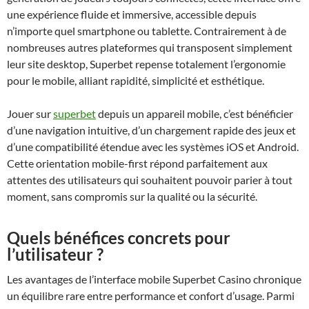
une expérience fluide et immersive, accessible depuis
n’importe quel smartphone ou tablette. Contrairement à de
nombreuses autres plateformes qui transposent simplement
leur site desktop, Superbet repense totalement l’ergonomie
pour le mobile, alliant rapidité, simplicité et esthétique.
Jouer sur
superbet
depuis un appareil mobile, c’est bénéficier
d’une navigation intuitive, d’un chargement rapide des jeux et
d’une compatibilité étendue avec les systèmes iOS et Android.
Cette orientation mobile-first répond parfaitement aux
attentes des utilisateurs qui souhaitent pouvoir parier à tout
moment, sans compromis sur la qualité ou la sécurité.
Quels bénéfices concrets pour
l’utilisateur ?
Les avantages de l’interface mobile Superbet Casino chronique
un équilibre rare entre performance et confort d’usage. Parmi