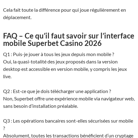
Cela fait toute la différence pour qui joue régulièrement en
déplacement.
FAQ – Ce qu’il faut savoir sur l’interface
mobile Superbet Casino 2026
Q1 : Puis-je jouer à tous les jeux depuis mon mobile ?
Oui, la quasi-totalité des jeux proposés dans la version
desktop est accessible en version mobile, y compris les jeux
live.
Q2 : Est-ce que je dois télécharger une application ?
Non, Superbet offre une expérience mobile via navigateur web,
sans besoin d’installation préalable.
Q3 : Les opérations bancaires sont-elles sécurisées sur mobile
?
Absolument, toutes les transactions bénéficient d’un cryptage