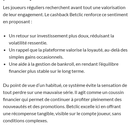
Les joueurs réguliers recherchent avant tout une valorisation
de leur engagement. Le cashback Betclic renforce ce sentiment
en proposant :
Un retour sur investissement plus doux, réduisant la
volatilité ressentie.
Un rappel que la plateforme valorise la loyauté, au-delà des
simples gains occasionnels.
Une aide à la gestion de bankroll, en rendant l’équilibre
financier plus stable sur le long terme.
Du point de vue d’un habitué, ce système évite la sensation de
tout perdre sur une mauvaise série. Il agit comme un coussin
financier qui permet de continuer à profiter pleinement des
nouveautés et des promotions. Betclic excelle ici en offrant
une récompense tangible, visible sur le compte joueur, sans
conditions complexes.