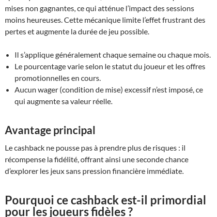
mises non gagnantes, ce qui atténue l’impact des sessions
moins heureuses. Cette mécanique limite l’effet frustrant des
pertes et augmente la durée de jeu possible.
Il s’applique généralement chaque semaine ou chaque mois.
Le pourcentage varie selon le statut du joueur et les offres
promotionnelles en cours.
Aucun wager (condition de mise) excessif n’est imposé, ce
qui augmente sa valeur réelle.
Avantage principal
Le cashback ne pousse pas à prendre plus de risques : il
récompense la fidélité, offrant ainsi une seconde chance
d’explorer les jeux sans pression financière immédiate.
Pourquoi ce cashback est-il primordial
pour les joueurs fidèles ?