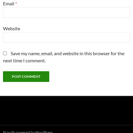
Email
*
Website
Save my name, email, and website in this browser for the
next time I comment.
Proudly powered by WordPress