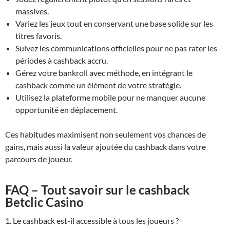
massives.
Variez les jeux tout en conservant une base solide sur les
titres favoris.
Suivez les communications officielles pour ne pas rater les
périodes à cashback accru.
Gérez votre bankroll avec méthode, en intégrant le
cashback comme un élément de votre stratégie.
Utilisez la plateforme mobile pour ne manquer aucune
opportunité en déplacement.
Ces habitudes maximisent non seulement vos chances de
gains, mais aussi la valeur ajoutée du cashback dans votre
parcours de joueur.
FAQ – Tout savoir sur le cashback
Betclic Casino
1. Le cashback est-il accessible à tous les joueurs ?