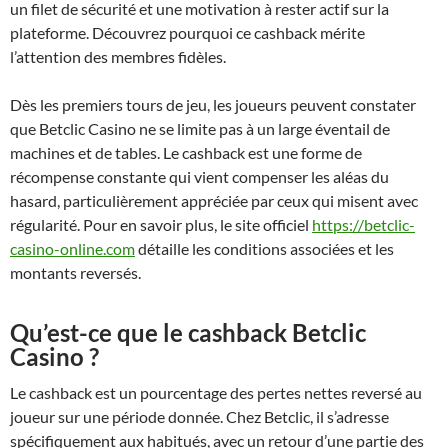
un filet de sécurité et une motivation à rester actif sur la
plateforme. Découvrez pourquoi ce cashback mérite
l’attention des membres fidèles.
Dès les premiers tours de jeu, les joueurs peuvent constater
que Betclic Casino ne se limite pas à un large éventail de
machines et de tables. Le cashback est une forme de
récompense constante qui vient compenser les aléas du
hasard, particulièrement appréciée par ceux qui misent avec
régularité. Pour en savoir plus, le site officiel
https://betclic-
casino-online.com
détaille les conditions associées et les
montants reversés.
Qu’est-ce que le cashback Betclic
Casino ?
Le cashback est un pourcentage des pertes nettes reversé au
joueur sur une période donnée. Chez Betclic, il s’adresse
spécifiquement aux habitués, avec un retour d’une partie des