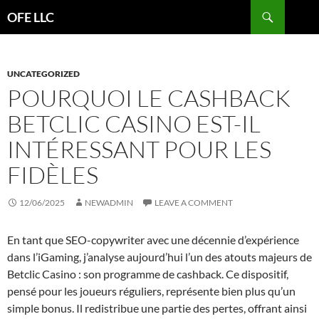
Search
OFE LLC
SKIP
TO
CONTENT
UNCATEGORIZED
POURQUOI LE CASHBACK
BETCLIC CASINO EST-IL
INTÉRESSANT POUR LES
FIDÈLES
12/06/2025
NEWADMIN
LEAVE A COMMENT
En tant que SEO-copywriter avec une décennie d’expérience
dans l’iGaming, j’analyse aujourd’hui l’un des atouts majeurs de
Betclic Casino : son programme de cashback. Ce dispositif,
pensé pour les joueurs réguliers, représente bien plus qu’un
simple bonus. Il redistribue une partie des pertes, offrant ainsi