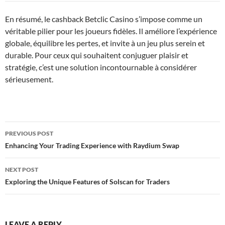
En résumé, le cashback Betclic Casino s’impose comme un
véritable pilier pour les joueurs fidèles. Il améliore l’expérience
globale, équilibre les pertes, et invite à un jeu plus serein et
durable. Pour ceux qui souhaitent conjuguer plaisir et
stratégie, c’est une solution incontournable à considérer
sérieusement.
Post
PREVIOUS POST
navigation
Enhancing Your Trading Experience with Raydium Swap
NEXT POST
Exploring the Unique Features of Solscan for Traders
LEAVE A REPLY