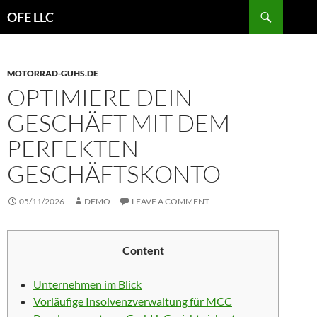
Search
OFE LLC
SKIP
TO
CONTENT
MOTORRAD-GUHS.DE
OPTIMIERE DEIN
GESCHÄFT MIT DEM
PERFEKTEN
GESCHÄFTSKONTO
05/11/2026
DEMO
LEAVE A COMMENT
Content
Unternehmen im Blick
Vorläufige Insolvenzverwaltung für MCC