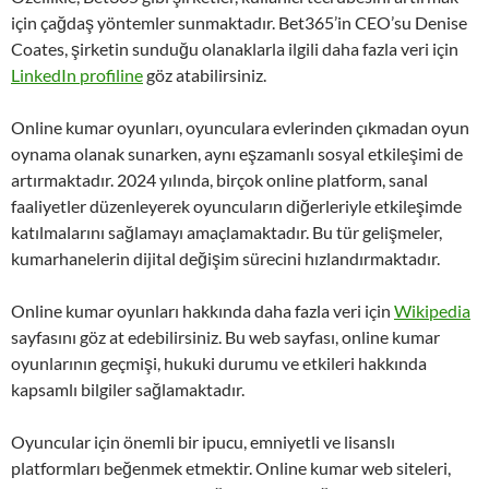
için çağdaş yöntemler sunmaktadır. Bet365’in CEO’su Denise
Coates, şirketin sunduğu olanaklarla ilgili daha fazla veri için
LinkedIn profiline
göz atabilirsiniz.
Online kumar oyunları, oyunculara evlerinden çıkmadan oyun
oynama olanak sunarken, aynı eşzamanlı sosyal etkileşimi de
artırmaktadır. 2024 yılında, birçok online platform, sanal
faaliyetler düzenleyerek oyuncuların diğerleriyle etkileşimde
katılmalarını sağlamayı amaçlamaktadır. Bu tür gelişmeler,
kumarhanelerin dijital değişim sürecini hızlandırmaktadır.
Online kumar oyunları hakkında daha fazla veri için
Wikipedia
sayfasını göz at edebilirsiniz. Bu web sayfası, online kumar
oyunlarının geçmişi, hukuki durumu ve etkileri hakkında
kapsamlı bilgiler sağlamaktadır.
Oyuncular için önemli bir ipucu, emniyetli ve lisanslı
platformları beğenmek etmektir. Online kumar web siteleri,