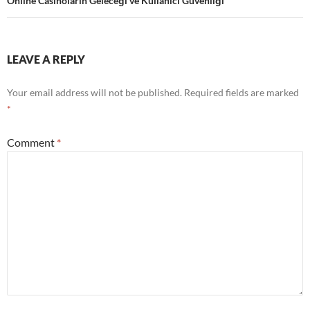
Online Casinoların Geleceği ve Kullanıcı Güvenliği
LEAVE A REPLY
Your email address will not be published.
Required fields are marked
*
Comment
*