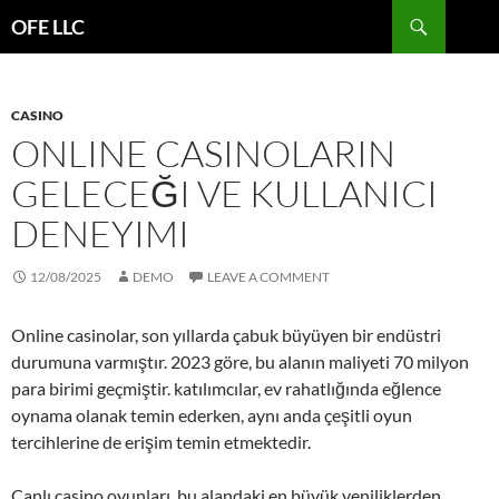
Search
OFE LLC
SKIP
TO
CONTENT
CASINO
ONLINE CASINOLARIN
GELECEĞI VE KULLANICI
DENEYIMI
12/08/2025
DEMO
LEAVE A COMMENT
Online casinolar, son yıllarda çabuk büyüyen bir endüstri
durumuna varmıştır. 2023 göre, bu alanın maliyeti 70 milyon
para birimi geçmiştir. katılımcılar, ev rahatlığında eğlence
oynama olanak temin ederken, aynı anda çeşitli oyun
tercihlerine de erişim temin etmektedir.
Canlı casino oyunları, bu alandaki en büyük yeniliklerden