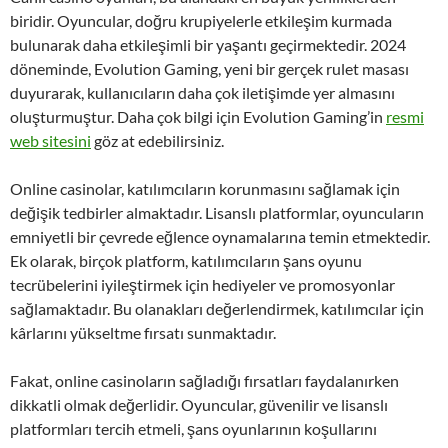
biridir. Oyuncular, doğru krupiyelerle etkileşim kurmada
bulunarak daha etkileşimli bir yaşantı geçirmektedir. 2024
döneminde, Evolution Gaming, yeni bir gerçek rulet masası
duyurarak, kullanıcıların daha çok iletişimde yer almasını
oluşturmuştur. Daha çok bilgi için Evolution Gaming’in
resmi
web sitesini
göz at edebilirsiniz.
Online casinolar, katılımcıların korunmasını sağlamak için
değişik tedbirler almaktadır. Lisanslı platformlar, oyuncuların
emniyetli bir çevrede eğlence oynamalarına temin etmektedir.
Ek olarak, birçok platform, katılımcıların şans oyunu
tecrübelerini iyileştirmek için hediyeler ve promosyonlar
sağlamaktadır. Bu olanakları değerlendirmek, katılımcılar için
kârlarını yükseltme fırsatı sunmaktadır.
Fakat, online casinoların sağladığı fırsatları faydalanırken
dikkatli olmak değerlidir. Oyuncular, güvenilir ve lisanslı
platformları tercih etmeli, şans oyunlarının koşullarını