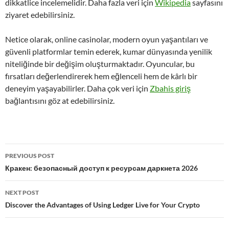
dikkatlice incelemelidir. Daha fazla veri için
Wikipedia
sayfasını
ziyaret edebilirsiniz.
Netice olarak, online casinolar, modern oyun yaşantıları ve
güvenli platformlar temin ederek, kumar dünyasında yenilik
niteliğinde bir değişim oluşturmaktadır. Oyuncular, bu
fırsatları değerlendirerek hem eğlenceli hem de kârlı bir
deneyim yaşayabilirler. Daha çok veri için
Zbahis giriş
bağlantısını göz at edebilirsiniz.
Post
PREVIOUS POST
navigation
Кракен: безопасный доступ к ресурсам даркнета 2026
NEXT POST
Discover the Advantages of Using Ledger Live for Your Crypto