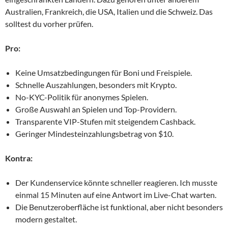
Australien, Frankreich, die USA, Italien und die Schweiz. Das
solltest du vorher prüfen.
Pro:
Keine Umsatzbedingungen für Boni und Freispiele.
Schnelle Auszahlungen, besonders mit Krypto.
No-KYC-Politik für anonymes Spielen.
Große Auswahl an Spielen und Top-Providern.
Transparente VIP-Stufen mit steigendem Cashback.
Geringer Mindesteinzahlungsbetrag von $10.
Kontra:
Der Kundenservice könnte schneller reagieren. Ich musste
einmal 15 Minuten auf eine Antwort im Live-Chat warten.
Die Benutzeroberfläche ist funktional, aber nicht besonders
modern gestaltet.