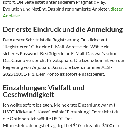
sofort. Die Seite listet unter anderem Pragmatic Play,
Evolution und NetEnt. Das sind renommierte Anbieter.
dieser
Anbieter
Der erste Eindruck und die Anmeldung
Dein erster Schritt ist die Registrierung. Du klickst auf
“Registrieren”. Gib deine E-Mail-Adresse ein. Wähle ein
sicheres Passwort. Bestätige deine E-Mail. Das war’s schon.
Das Casino verspricht Privatsphäre. Die Lizenz kommt von der
Regierung von Anjouan. Das ist die Lizenznummer ALSI-
202511001-FI1. Dein Konto ist sofort einsatzbereit.
Einzahlungen: Vielfalt und
Geschwindigkeit
Ich wollte sofort loslegen. Meine erste Einzahlung war mit
USDT. Klicke auf “Kasse”. Wähle “Einzahlung”. Dort siehst du
die Optionen. Ich wählte USDT. Der
Mindesteinzahlungsbetrag liegt bei $10. Ich zahlte $100 ein.