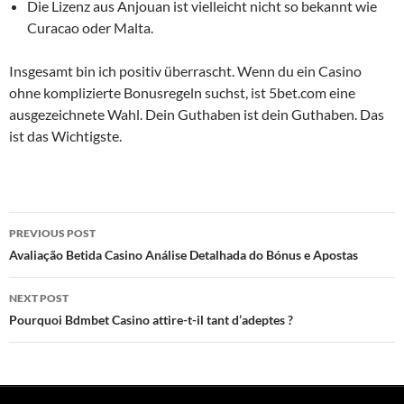
Die Lizenz aus Anjouan ist vielleicht nicht so bekannt wie
Curacao oder Malta.
Insgesamt bin ich positiv überrascht. Wenn du ein Casino
ohne komplizierte Bonusregeln suchst, ist 5bet.com eine
ausgezeichnete Wahl. Dein Guthaben ist dein Guthaben. Das
ist das Wichtigste.
Post
PREVIOUS POST
navigation
Avaliação Betida Casino Análise Detalhada do Bónus e Apostas
NEXT POST
Pourquoi Bdmbet Casino attire-t-il tant d’adeptes ?