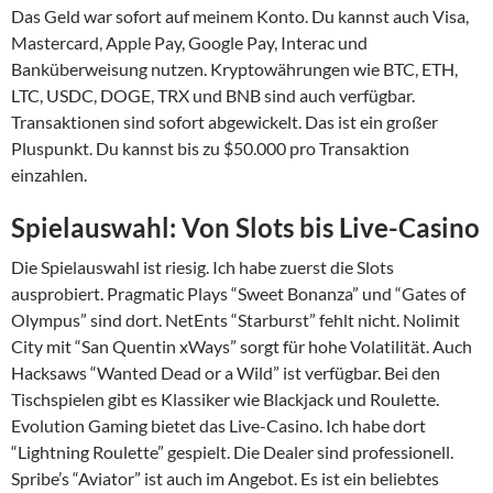
Das Geld war sofort auf meinem Konto. Du kannst auch Visa,
Mastercard, Apple Pay, Google Pay, Interac und
Banküberweisung nutzen. Kryptowährungen wie BTC, ETH,
LTC, USDC, DOGE, TRX und BNB sind auch verfügbar.
Transaktionen sind sofort abgewickelt. Das ist ein großer
Pluspunkt. Du kannst bis zu $50.000 pro Transaktion
einzahlen.
Spielauswahl: Von Slots bis Live-Casino
Die Spielauswahl ist riesig. Ich habe zuerst die Slots
ausprobiert. Pragmatic Plays “Sweet Bonanza” und “Gates of
Olympus” sind dort. NetEnts “Starburst” fehlt nicht. Nolimit
City mit “San Quentin xWays” sorgt für hohe Volatilität. Auch
Hacksaws “Wanted Dead or a Wild” ist verfügbar. Bei den
Tischspielen gibt es Klassiker wie Blackjack und Roulette.
Evolution Gaming bietet das Live-Casino. Ich habe dort
“Lightning Roulette” gespielt. Die Dealer sind professionell.
Spribe’s “Aviator” ist auch im Angebot. Es ist ein beliebtes