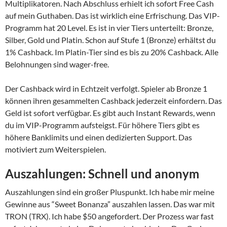
Multiplikatoren. Nach Abschluss erhielt ich sofort Free Cash
auf mein Guthaben. Das ist wirklich eine Erfrischung. Das VIP-
Programm hat 20 Level. Es ist in vier Tiers unterteilt: Bronze,
Silber, Gold und Platin. Schon auf Stufe 1 (Bronze) erhältst du
1% Cashback. Im Platin-Tier sind es bis zu 20% Cashback. Alle
Belohnungen sind wager-free.
Der Cashback wird in Echtzeit verfolgt. Spieler ab Bronze 1
können ihren gesammelten Cashback jederzeit einfordern. Das
Geld ist sofort verfügbar. Es gibt auch Instant Rewards, wenn
du im VIP-Programm aufsteigst. Für höhere Tiers gibt es
höhere Banklimits und einen dedizierten Support. Das
motiviert zum Weiterspielen.
Auszahlungen: Schnell und anonym
Auszahlungen sind ein großer Pluspunkt. Ich habe mir meine
Gewinne aus “Sweet Bonanza” auszahlen lassen. Das war mit
TRON (TRX). Ich habe $50 angefordert. Der Prozess war fast