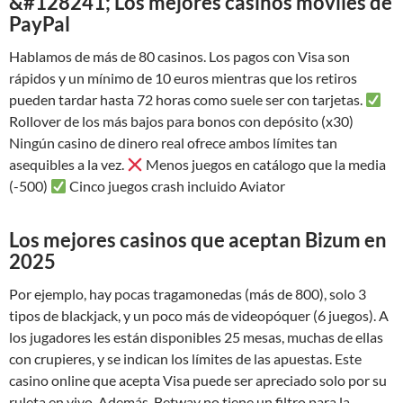
&#128241; Los mejores casinos móviles de
PayPal
Hablamos de más de 80 casinos. Los pagos con Visa son
rápidos y un mínimo de 10 euros mientras que los retiros
pueden tardar hasta 72 horas como suele ser con tarjetas.
Rollover de los más bajos para bonos con depósito (x30)
Ningún casino de dinero real ofrece ambos límites tan
asequibles a la vez.
Menos juegos en catálogo que la media
(-500)
Cinco juegos crash incluido Aviator
Los mejores casinos que aceptan Bizum en
2025
Por ejemplo, hay pocas tragamonedas (más de 800), solo 3
tipos de blackjack, y un poco más de videopóquer (6 juegos). A
los jugadores les están disponibles 25 mesas, muchas de ellas
con crupieres, y se indican los límites de las apuestas. Este
casino online que acepta Visa puede ser apreciado solo por su
ruleta en vivo. Además, Betway no tiene un filtro para la