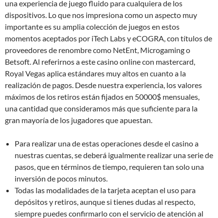
una experiencia de juego fluido para cualquiera de los
dispositivos. Lo que nos impresiona como un aspecto muy
importante es su amplia colección de juegos en estos
momentos aceptados por iTech Labs y eCOGRA, con títulos de
proveedores de renombre como NetEnt, Microgaming o
Betsoft. Al referirnos a este casino online con mastercard,
Royal Vegas aplica estándares muy altos en cuanto a la
realización de pagos. Desde nuestra experiencia, los valores
máximos de los retiros están fijados en 50000$ mensuales,
una cantidad que consideramos más que suficiente para la
gran mayoría de los jugadores que apuestan.
Para realizar una de estas operaciones desde el casino a
nuestras cuentas, se deberá igualmente realizar una serie de
pasos, que en términos de tiempo, requieren tan solo una
inversión de pocos minutos.
Todas las modalidades de la tarjeta aceptan el uso para
depósitos y retiros, aunque si tienes dudas al respecto,
siempre puedes confirmarlo con el servicio de atención al