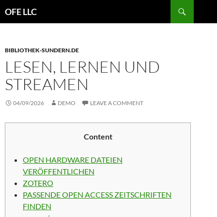
Search
OFE LLC
SKIP
TO
CONTENT
BIBLIOTHEK-SUNDERN.DE
LESEN, LERNEN UND
STREAMEN
04/09/2026
DEMO
LEAVE A COMMENT
Content
OPEN HARDWARE DATEIEN
VERÖFFENTLICHEN
ZOTERO
PASSENDE OPEN ACCESS ZEITSCHRIFTEN
FINDEN