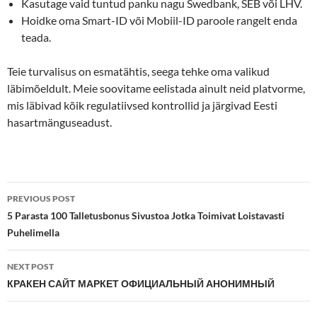
Kasutage vaid tuntud panku nagu Swedbank, SEB või LHV.
Hoidke oma Smart-ID või Mobiil-ID paroole rangelt enda
teada.
Teie turvalisus on esmatähtis, seega tehke oma valikud
läbimõeldult. Meie soovitame eelistada ainult neid platvorme,
mis läbivad kõik regulatiivsed kontrollid ja järgivad Eesti
hasartmänguseadust.
Post
PREVIOUS POST
navigation
5 Parasta 100 Talletusbonus Sivustoa Jotka Toimivat Loistavasti
Puhelimella
NEXT POST
КРАКЕН САЙТ МАРКЕТ ОФИЦИАЛЬНЫЙ АНОНИМНЫЙ