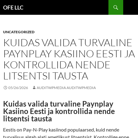
Search
OFE LLC
SKIP
TO
CONTENT
UNCATEGORIZED
KUIDAS VALIDA TURVALINE
PAYNPLAY KASIINO EESTI JA
KONTROLLIDA NENDE
LITSENTSI TAUSTA
05/26/2026
AUDITWPMEDIA AUDITWPMEDIA
Kuidas valida turvaline Paynplay
Kasiino Eesti ja kontrollida nende
litsentsi tausta
Eestis on Pay-N-Play kasiinod populaarsed, kuid nende
turvalisus algab alati ametlikust litsentsist. Kontrollige enne