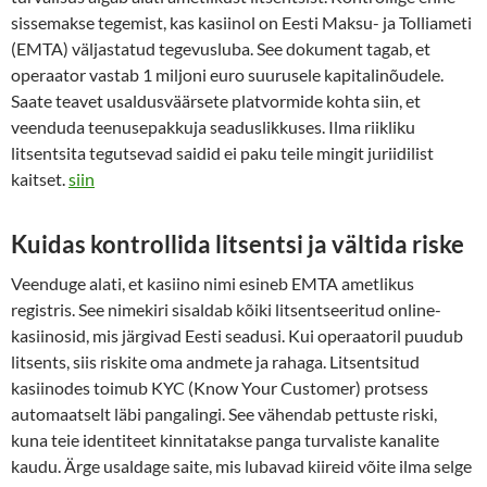
sissemakse tegemist, kas kasiinol on Eesti Maksu- ja Tolliameti
(EMTA) väljastatud tegevusluba. See dokument tagab, et
operaator vastab 1 miljoni euro suurusele kapitalinõudele.
Saate teavet usaldusväärsete platvormide kohta siin, et
veenduda teenusepakkuja seaduslikkuses. Ilma riikliku
litsentsita tegutsevad saidid ei paku teile mingit juriidilist
kaitset.
siin
Kuidas kontrollida litsentsi ja vältida riske
Veenduge alati, et kasiino nimi esineb EMTA ametlikus
registris. See nimekiri sisaldab kõiki litsentseeritud online-
kasiinosid, mis järgivad Eesti seadusi. Kui operaatoril puudub
litsents, siis riskite oma andmete ja rahaga. Litsentsitud
kasiinodes toimub KYC (Know Your Customer) protsess
automaatselt läbi pangalingi. See vähendab pettuste riski,
kuna teie identiteet kinnitatakse panga turvaliste kanalite
kaudu. Ärge usaldage saite, mis lubavad kiireid võite ilma selge