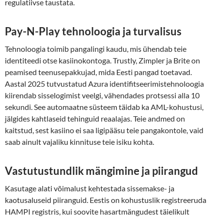
regulatiivse taustata.
Pay-N-Play tehnoloogia ja turvalisus
Tehnoloogia toimib pangalingi kaudu, mis ühendab teie
identiteedi otse kasiinokontoga. Trustly, Zimpler ja Brite on
peamised teenusepakkujad, mida Eesti pangad toetavad.
Aastal 2025 tutvustatud Azura identifitseerimistehnoloogia
kiirendab sisselogimist veelgi, vähendades protsessi alla 10
sekundi. See automaatne süsteem täidab ka AML-kohustusi,
jälgides kahtlaseid tehinguid reaalajas. Teie andmed on
kaitstud, sest kasiino ei saa ligipääsu teie pangakontole, vaid
saab ainult vajaliku kinnituse teie isiku kohta.
Vastutustundlik mängimine ja piirangud
Kasutage alati võimalust kehtestada sissemakse- ja
kaotusaluseid piiranguid. Eestis on kohustuslik registreeruda
HAMPI registris, kui soovite hasartmängudest täielikult