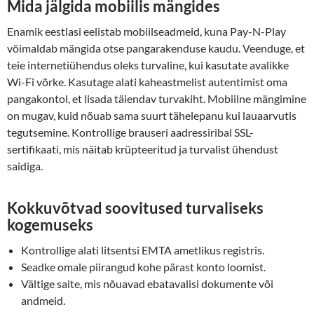
Mida jälgida mobiilis mängides
Enamik eestlasi eelistab mobiilseadmeid, kuna Pay-N-Play
võimaldab mängida otse pangarakenduse kaudu. Veenduge, et
teie internetiühendus oleks turvaline, kui kasutate avalikke
Wi-Fi võrke. Kasutage alati kaheastmelist autentimist oma
pangakontol, et lisada täiendav turvakiht. Mobiilne mängimine
on mugav, kuid nõuab sama suurt tähelepanu kui lauaarvutis
tegutsemine. Kontrollige brauseri aadressiribal SSL-
sertifikaati, mis näitab krüpteeritud ja turvalist ühendust
saidiga.
Kokkuvõtvad soovitused turvaliseks
kogemuseks
Kontrollige alati litsentsi EMTA ametlikus registris.
Seadke omale piirangud kohe pärast konto loomist.
Vältige saite, mis nõuavad ebatavalisi dokumente või
andmeid.