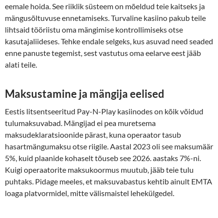
eemale hoida. See riiklik süsteem on mõeldud teie kaitseks ja
mängusõltuvuse ennetamiseks. Turvaline kasiino pakub teile
lihtsaid tööriistu oma mängimise kontrollimiseks otse
kasutajaliideses. Tehke endale selgeks, kus asuvad need seaded
enne panuste tegemist, sest vastutus oma eelarve eest jääb
alati teile.
Maksustamine ja mängija eelised
Eestis litsentseeritud Pay-N-Play kasiinodes on kõik võidud
tulumaksuvabad. Mängijad ei pea muretsema
maksudeklaratsioonide pärast, kuna operaator tasub
hasartmängumaksu otse riigile. Aastal 2023 oli see maksumäär
5%, kuid plaanide kohaselt tõuseb see 2026. aastaks 7%-ni.
Kuigi operaatorite maksukoormus muutub, jääb teie tulu
puhtaks. Pidage meeles, et maksuvabastus kehtib ainult EMTA
loaga platvormidel, mitte välismaistel lehekülgedel.