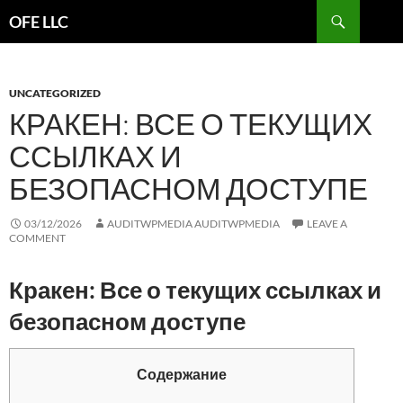
Search
OFE LLC
SKIP
TO
CONTENT
UNCATEGORIZED
КРАКЕН: ВСЕ О ТЕКУЩИХ
ССЫЛКАХ И
БЕЗОПАСНОМ ДОСТУПЕ
03/12/2026
AUDITWPMEDIA AUDITWPMEDIA
LEAVE A
COMMENT
Кракен: Все о текущих ссылках и
безопасном доступе
Содержание