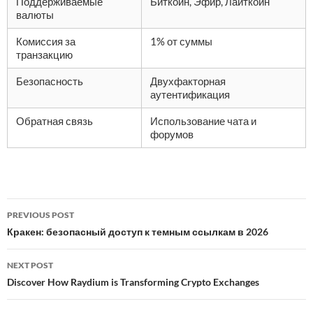
Поддерживаемые
Биткойн, Эфир, Лайткойн
валюты
Комиссия за
1% от суммы
транзакцию
Безопасность
Двухфакторная
аутентификация
Обратная связь
Использование чата и
форумов
Post
PREVIOUS POST
navigation
Кракен: безопасный доступ к темным ссылкам в 2026
NEXT POST
Discover How Raydium is Transforming Crypto Exchanges