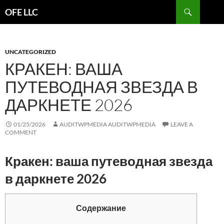
Search
OFE LLC
SKIP
TO
CONTENT
UNCATEGORIZED
КРАКЕН: ВАША
ПУТЕВОДНАЯ ЗВЕЗДА В
ДАРКНЕТЕ 2026
01/25/2026
AUDITWPMEDIA AUDITWPMEDIA
LEAVE A
COMMENT
Кракен: ваша путеводная звезда
в даркнете 2026
Содержание