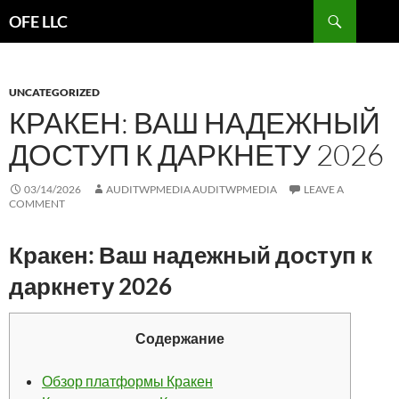
Search
OFE LLC
SKIP
TO
CONTENT
UNCATEGORIZED
КРАКЕН: ВАШ НАДЕЖНЫЙ
ДОСТУП К ДАРКНЕТУ 2026
03/14/2026
AUDITWPMEDIA AUDITWPMEDIA
LEAVE A
COMMENT
Кракен: Ваш надежный доступ к
даркнету 2026
Содержание
Обзор платформы Кракен