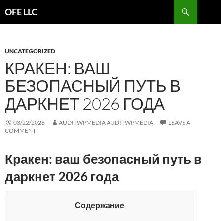
Search
OFE LLC
SKIP
TO
CONTENT
UNCATEGORIZED
КРАКЕН: ВАШ
БЕЗОПАСНЫЙ ПУТЬ В
ДАРКНЕТ 2026 ГОДА
03/22/2026
AUDITWPMEDIA AUDITWPMEDIA
LEAVE A
COMMENT
Кракен: ваш безопасный путь в
даркнет 2026 года
Содержание