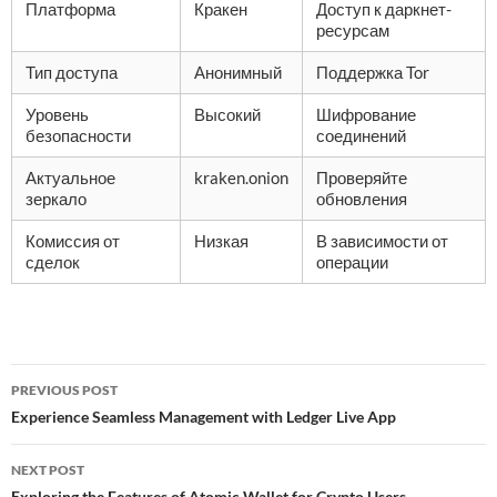
Платформа
Кракен
Доступ к даркнет-
ресурсам
Тип доступа
Анонимный
Поддержка Tor
Уровень
Высокий
Шифрование
безопасности
соединений
Актуальное
kraken.onion
Проверяйте
зеркало
обновления
Комиссия от
Низкая
В зависимости от
сделок
операции
Post
PREVIOUS POST
navigation
Experience Seamless Management with Ledger Live App
NEXT POST
Exploring the Features of Atomic Wallet for Crypto Users