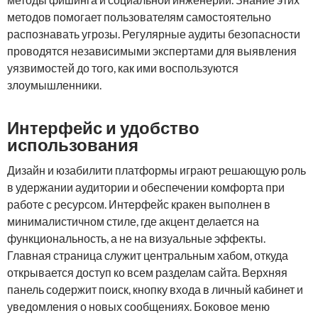
методов помогает пользователям самостоятельно
распознавать угрозы. Регулярные аудиты безопасности
проводятся независимыми экспертами для выявления
уязвимостей до того, как ими воспользуются
злоумышленники.
Интерфейс и удобство
использования
Дизайн и юзабилити платформы играют решающую роль
в удержании аудитории и обеспечении комфорта при
работе с ресурсом. Интерфейс кракен выполнен в
минималистичном стиле, где акцент делается на
функциональность, а не на визуальные эффекты.
Главная страница служит центральным хабом, откуда
открывается доступ ко всем разделам сайта. Верхняя
панель содержит поиск, кнопку входа в личный кабинет и
уведомления о новых сообщениях. Боковое меню