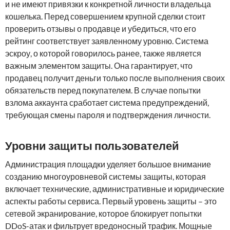
и не имеют привязки к конкретной личности владельца
кошелька. Перед совершением крупной сделки стоит
проверить отзывы о продавце и убедиться, что его
рейтинг соответствует заявленному уровню. Система
эскроу, о которой говорилось ранее, также является
важным элементом защиты. Она гарантирует, что
продавец получит деньги только после выполнения своих
обязательств перед покупателем. В случае попытки
взлома аккаунта сработает система предупреждений,
требующая смены пароля и подтверждения личности.
Уровни защиты пользователей
Администрация площадки уделяет большое внимание
созданию многоуровневой системы защиты, которая
включает технические, административные и юридические
аспекты работы сервиса. Первый уровень защиты – это
сетевой экранирование, которое блокирует попытки
DDoS-атак и фильтрует вредоносный трафик. Мощные