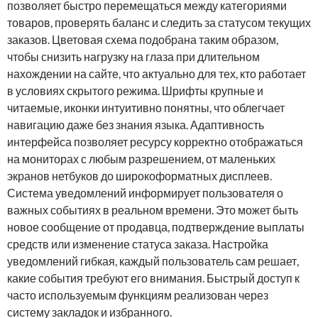
позволяет быстро перемещаться между категориями
товаров, проверять баланс и следить за статусом текущих
заказов. Цветовая схема подобрана таким образом,
чтобы снизить нагрузку на глаза при длительном
нахождении на сайте, что актуально для тех, кто работает
в условиях скрытого режима. Шрифты крупные и
читаемые, иконки интуитивно понятны, что облегчает
навигацию даже без знания языка. Адаптивность
интерфейса позволяет ресурсу корректно отображаться
на мониторах с любым разрешением, от маленьких
экранов нетбуков до широкоформатных дисплеев.
Система уведомлений информирует пользователя о
важных событиях в реальном времени. Это может быть
новое сообщение от продавца, подтверждение выплаты
средств или изменение статуса заказа. Настройка
уведомлений гибкая, каждый пользователь сам решает,
какие события требуют его внимания. Быстрый доступ к
часто используемым функциям реализован через
систему закладок и избранного.