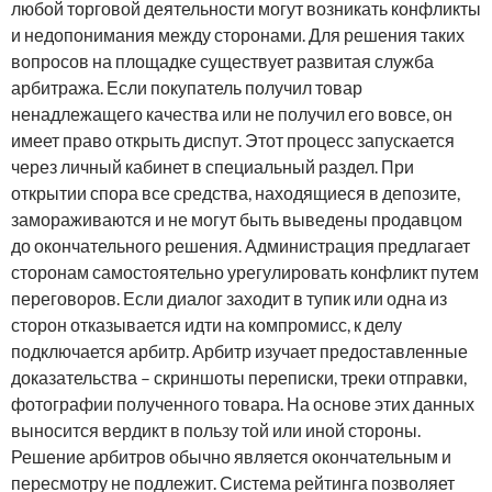
любой торговой деятельности могут возникать конфликты
и недопонимания между сторонами. Для решения таких
вопросов на площадке существует развитая служба
арбитража. Если покупатель получил товар
ненадлежащего качества или не получил его вовсе, он
имеет право открыть диспут. Этот процесс запускается
через личный кабинет в специальный раздел. При
открытии спора все средства, находящиеся в депозите,
замораживаются и не могут быть выведены продавцом
до окончательного решения. Администрация предлагает
сторонам самостоятельно урегулировать конфликт путем
переговоров. Если диалог заходит в тупик или одна из
сторон отказывается идти на компромисс, к делу
подключается арбитр. Арбитр изучает предоставленные
доказательства – скриншоты переписки, треки отправки,
фотографии полученного товара. На основе этих данных
выносится вердикт в пользу той или иной стороны.
Решение арбитров обычно является окончательным и
пересмотру не подлежит. Система рейтинга позволяет