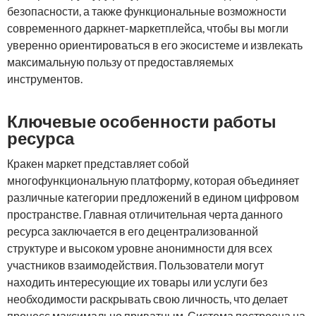
безопасности, а также функциональные возможности
современного даркнет-маркетплейса, чтобы вы могли
уверенно ориентироваться в его экосистеме и извлекать
максимальную пользу от предоставляемых
инструментов.
Ключевые особенности работы
ресурса
Кракен маркет представляет собой
многофункциональную платформу, которая объединяет
различные категории предложений в едином цифровом
пространстве. Главная отличительная черта данного
ресурса заключается в его децентрализованной
структуре и высоком уровне анонимности для всех
участников взаимодействия. Пользователи могут
находить интересующие их товары или услуги без
необходимости раскрывать свою личность, что делает
процесс максимально приватным. Система построена на