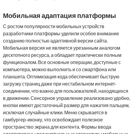
Мобильная адаптация платформы
С ростом популярности мобильных устройств
разработчики платформы уделили особое внимание
созданию полностью адаптивной версии сайта.
Мобильная версия не является урезанным аналогом
десктопного ресурса, а обладает практически полным
функционалом. Все основные операции, доступные с
компьютера, можно выполнить и со смартфона или
планшета. Оптимизация кода обеспечивает быструю
загрузку страниц даже при нестабильном интернет-
соединении, что важно для пользователей, находящихся
в движении. Сенсорное управление реализовано удобно,
кнопки имеют достаточный размер для нажатия пальцем,
исключая случайные клики. Меню скрывается в
гамбургер-иконку, что освобождает полезное
пространство экрана для контента. Формы ввода
адаптированы под виртуальные клавиатуры мобильных