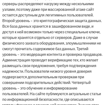
серверы распределяют нагрузку между несколькими
узлами, поэтому даже при массированной атаке сайт
остается доступным для легитимных пользователей.
Второй уровень – это криптографическая защита данных.
Вся база данных хранится в зашифрованном виде, и
доступ к ней возможен только через специальные ключи,
которые хранятся отдельно от серверов. Даже в случае
физического захвата оборудования, злоумышленники не
смогут прочитать содержимое баз данных. Третий
уровень – это модерация контента и проверка продавцов.
Администрация проводит верификацию тех, кто желает
размещать свои предложения, требуя подтверждения
надежности. Пользователи низкого уровня доверия
подвергаются дополнительным проверкам при
совершении подозрительных действий. Четвертый
уровень – это обучение и информирование
пользователей. На сайте публикуются актуальные статьи
по информационной безопасности, где описываются
методы фишинга и социальной инженерии. Знание этих