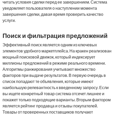
читать условия сделки перед ее завершением. Система
уведомляет пользователя о наступлении момента
завершения сделки, давая время проверить качество
услуги.
Поиск и фильтрация предложений
Эффективный поиск является одним из ключевых
элементов удобного маркетплейса. На кракен реализован
мощный поисковой движок, который индексирует
миллионы предложений в режиме реального времени.
Алгоритмы ранжирования учитывают множество
факторов при выдаче результатов. В первую очередь в
список попадают те объявления, которые имеют
наибольшую релевантность к введенному запросу. Если
вы ищете конкретный товар система отсечет лишнее и
покажет только подходящие варианты. Вторым фактором
является рейтинг продавца и отзывы покупателей.
Товары от проверенных поставщиков получают