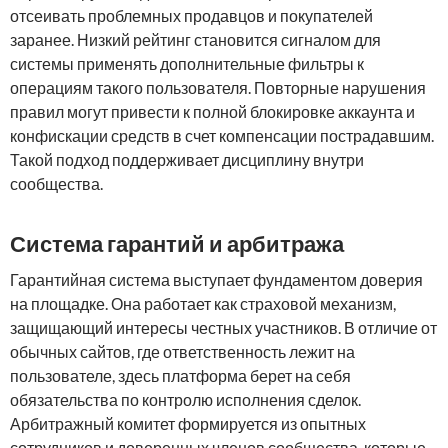
отсеивать проблемных продавцов и покупателей
заранее. Низкий рейтинг становится сигналом для
системы применять дополнительные фильтры к
операциям такого пользователя. Повторные нарушения
правил могут привести к полной блокировке аккаунта и
конфискации средств в счет компенсации пострадавшим.
Такой подход поддерживает дисциплину внутри
сообщества.
Система гарантий и арбитража
Гарантийная система выступает фундаментом доверия
на площадке. Она работает как страховой механизм,
защищающий интересы честных участников. В отличие от
обычных сайтов, где ответственность лежит на
пользователе, здесь платформа берет на себя
обязательства по контролю исполнения сделок.
Арбитражный комитет формируется из опытных
сотрудников и доверенных членов сообщества, которые