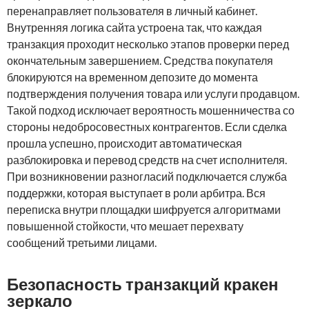
перенаправляет пользователя в личный кабинет.
Внутренняя логика сайта устроена так, что каждая
транзакция проходит несколько этапов проверки перед
окончательным завершением. Средства покупателя
блокируются на временном депозите до момента
подтверждения получения товара или услуги продавцом.
Такой подход исключает вероятность мошенничества со
стороны недобросовестных контрагентов. Если сделка
прошла успешно, происходит автоматическая
разблокировка и перевод средств на счет исполнителя.
При возникновении разногласий подключается служба
поддержки, которая выступает в роли арбитра. Вся
переписка внутри площадки шифруется алгоритмами
повышенной стойкости, что мешает перехвату
сообщений третьими лицами.
Безопасность транзакций кракен
зеркало