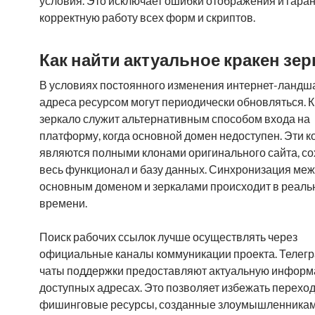
условия. Это исключает ошибки отображения и гара
корректную работу всех форм и скриптов.
Как найти актуальное кракен зер
В условиях постоянного изменения интернет-ланд
адреса ресурсом могут периодически обновляться. 
зеркало служит альтернативным способом входа на
платформу, когда основной домен недоступен. Эти к
являются полными клонами оригинального сайта, с
весь функционал и базу данных. Синхронизация ме
основным доменом и зеркалами происходит в реаль
времени.
Поиск рабочих ссылок лучше осуществлять через
официальные каналы коммуникации проекта. Телегр
чаты поддержки предоставляют актуальную информ
доступных адресах. Это позволяет избежать переход
фишинговые ресурсы, созданные злоумышленникам