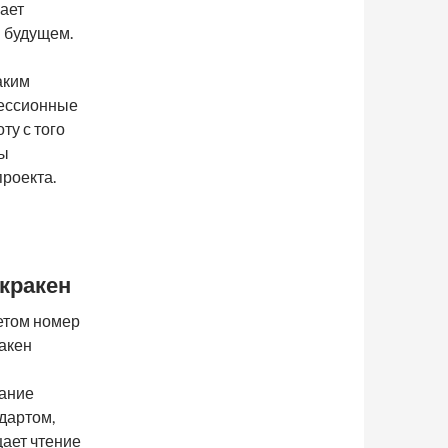
ает
в будущем.
аким
Сессионные
ту с того
ны
роекта.
кракен
етом номер
акен
ание
дартом,
ает чтение