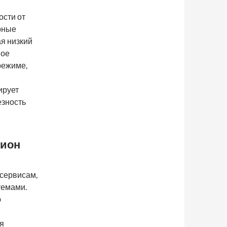
ости от
ерные
я низкий
ное
режиме,
ирует
езность
нион
 сервисам,
темами.
ю
я