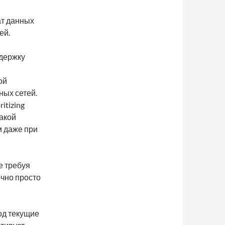
ат данных
ей.
ддержку
ой
ных сетей.
itizing
акой
м даже при
е требуя
очно просто
од текущие