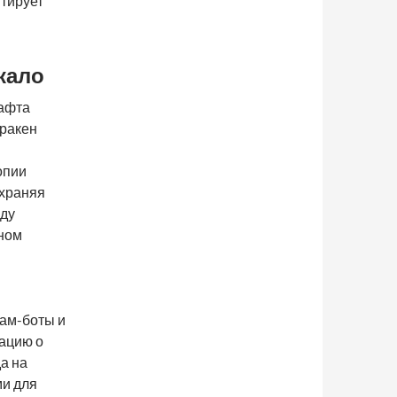
нтирует
кало
шафта
Кракен
опии
охраняя
жду
ном
ам-боты и
ацию о
а на
и для