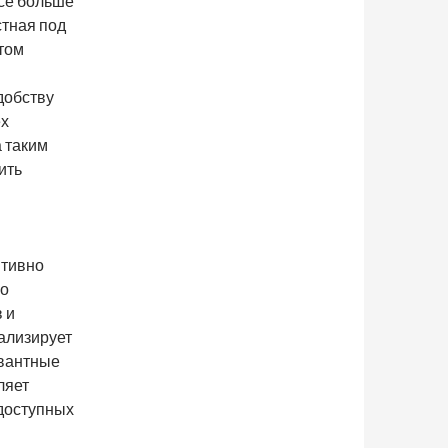
все больше
стная под
этом
добству
ех
а таким
ить
итивно
но
 и
ализирует
евантные
ляет
доступных