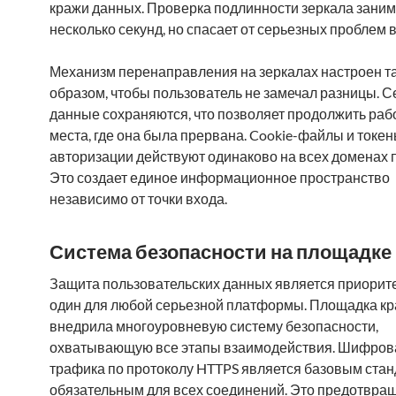
кражи данных. Проверка подлинности зеркала заним
несколько секунд, но спасает от серьезных проблем 
Механизм перенаправления на зеркалах настроен т
образом, чтобы пользователь не замечал разницы. 
данные сохраняются, что позволяет продолжить рабо
места, где она была прервана. Cookie-файлы и токе
авторизации действуют одинаково на всех доменах п
Это создает единое информационное пространство
независимо от точки входа.
Система безопасности на площадке 
Защита пользовательских данных является приорит
один для любой серьезной платформы. Площадка кр
внедрила многоуровневую систему безопасности,
охватывающую все этапы взаимодействия. Шифров
трафика по протоколу HTTPS является базовым стан
обязательным для всех соединений. Это предотвращ