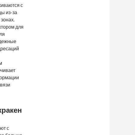
киваются с
цы из-за
зонах.
ктором для
ля
адежные
дресаций
м
ечивает
формации
связи
кракен
ют с