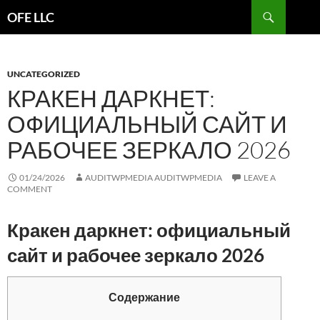
Search
OFE LLC
SKIP
TO
CONTENT
UNCATEGORIZED
КРАКЕН ДАРКНЕТ:
ОФИЦИАЛЬНЫЙ САЙТ И
РАБОЧЕЕ ЗЕРКАЛО 2026
01/24/2026
AUDITWPMEDIA AUDITWPMEDIA
LEAVE A
COMMENT
Кракен даркнет: официальный
сайт и рабочее зеркало 2026
Содержание