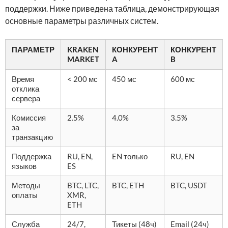
поддержки. Ниже приведена таблица, демонстрирующая
основные параметры различных систем.
ПАРАМЕТР
KRAKEN
КОНКУРЕНТ
КОНКУРЕНТ
MARKET
A
B
Время
< 200 мс
450 мс
600 мс
отклика
сервера
Комиссия
2.5%
4.0%
3.5%
за
транзакцию
Поддержка
RU, EN,
EN только
RU, EN
языков
ES
Методы
BTC, LTC,
BTC, ETH
BTC, USDT
оплаты
XMR,
ETH
Служба
24/7,
Тикеты (48ч)
Email (24ч)