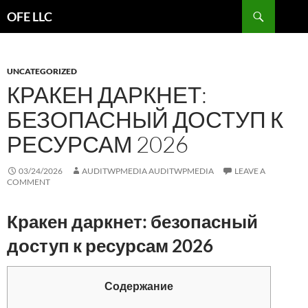
Search
OFE LLC
SKIP
TO
CONTENT
UNCATEGORIZED
КРАКЕН ДАРКНЕТ:
БЕЗОПАСНЫЙ ДОСТУП К
РЕСУРСАМ 2026
03/24/2026
AUDITWPMEDIA AUDITWPMEDIA
LEAVE A
COMMENT
Кракен даркнет: безопасный
доступ к ресурсам 2026
Содержание