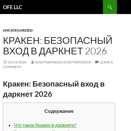
Search
OFE LLC
SKIP
TO
CONTENT
UNCATEGORIZED
КРАКЕН: БЕЗОПАСНЫЙ
ВХОД В ДАРКНЕТ 2026
03/15/2026
AUDITWPMEDIA AUDITWPMEDIA
LEAVE A
COMMENT
Кракен: Безопасный вход в
даркнет 2026
Содержание
Что такое Кракен в даркнете?