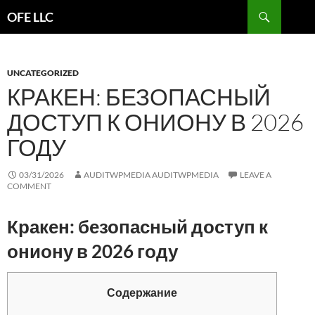
Search
OFE LLC
SKIP
TO
CONTENT
UNCATEGORIZED
КРАКЕН: БЕЗОПАСНЫЙ
ДОСТУП К ОНИОНУ В 2026
ГОДУ
03/31/2026
AUDITWPMEDIA AUDITWPMEDIA
LEAVE A
COMMENT
Кракен: безопасный доступ к
ониону в 2026 году
Содержание