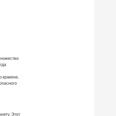
множество
гда
 кракене,
опасного
нету. Этот