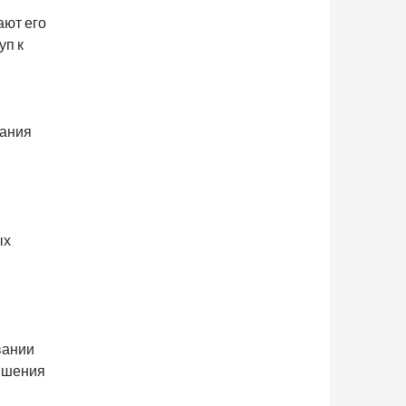
ают его
уп к
вания
ых
вании
вышения