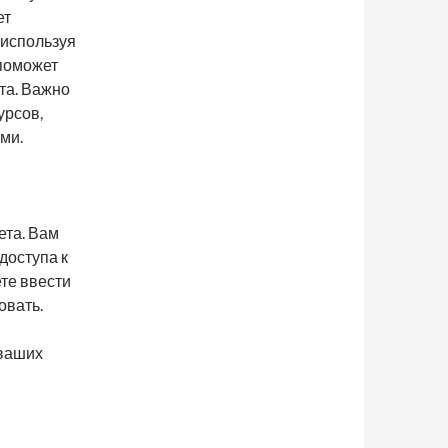
ет
 используя
 поможет
та. Важно
урсов,
ми.
ета. Вам
 доступа к
те ввести
овать.
 ваших