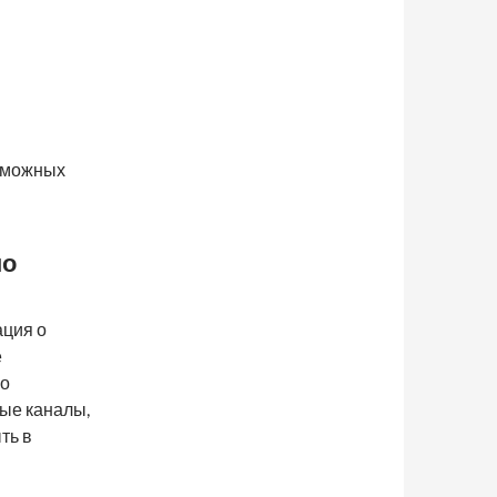
озможных
по
ация о
е
но
ые каналы,
ть в