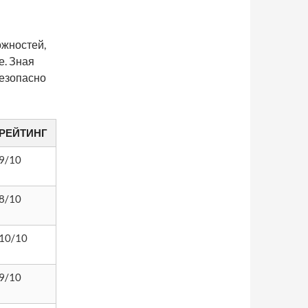
ожностей,
е. Зная
безопасно
РЕЙТИНГ
9/10
8/10
10/10
9/10