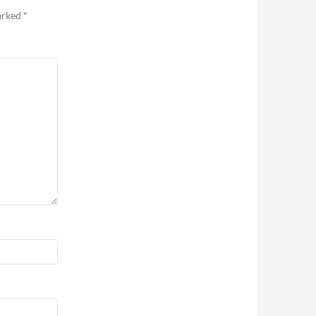
marked
*