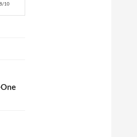
8/10
n-One