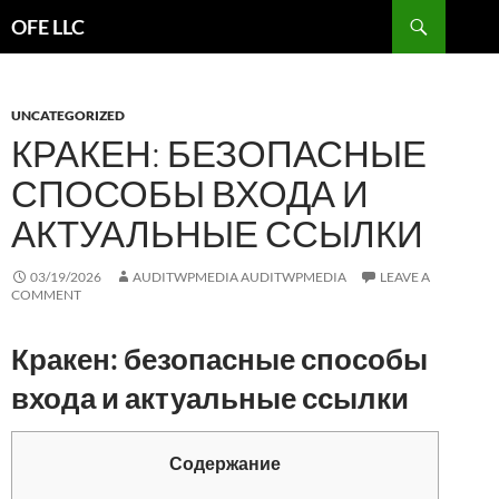
Search
OFE LLC
SKIP
TO
CONTENT
UNCATEGORIZED
КРАКЕН: БЕЗОПАСНЫЕ
СПОСОБЫ ВХОДА И
АКТУАЛЬНЫЕ ССЫЛКИ
03/19/2026
AUDITWPMEDIA AUDITWPMEDIA
LEAVE A
COMMENT
Кракен: безопасные способы
входа и актуальные ссылки
Содержание