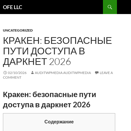
Search
OFE LLC
SKIP
TO
CONTENT
UNCATEGORIZED
КРАКЕН: БЕЗОПАСНЫЕ
ПУТИ ДОСТУПА В
ДАРКНЕТ 2026
02/10/2026
AUDITWPMEDIA AUDITWPMEDIA
LEAVE A
COMMENT
Кракен: безопасные пути
доступа в даркнет 2026
Содержание