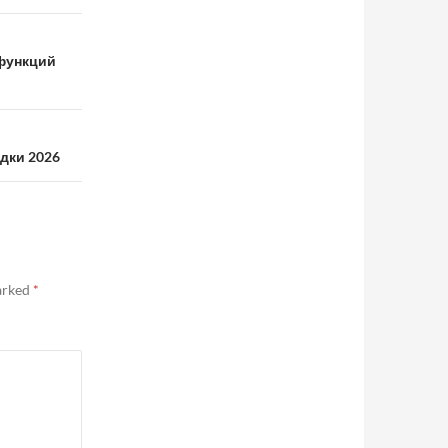
 функций
дки 2026
marked
*