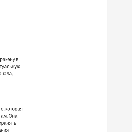
кракену в
ктуальную
ачала,
е, которая
там. Она
охранять
ания