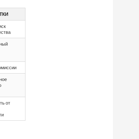
ТКИ
иск
ества
ный
омиссии
ное
о
ть от
ти