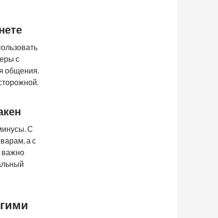
нете
пользовать
еры с
я общения.
сторожной.
акен
минусы. С
варам, а с
к важно
альный
угими