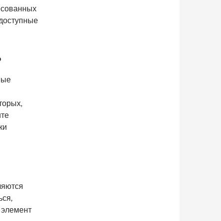
ресованных
едоступные
?
ные
торых,
ите
ки
ляются
ься,
 элемент