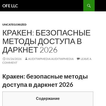
Search
OFE LLC
SKIP
TO
CONTENT
UNCATEGORIZED
КРАКЕН: БЕЗОПАСНЫЕ
МЕТОДЫ ДОСТУПА В
ДАРКНЕТ 2026
01/26/2026
AUDITWPMEDIA AUDITWPMEDIA
LEAVE A
COMMENT
Кракен: безопасные методы
доступа в даркнет 2026
Содержание