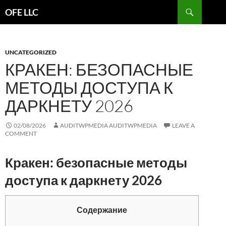
Search
OFE LLC
SKIP
TO
CONTENT
UNCATEGORIZED
КРАКЕН: БЕЗОПАСНЫЕ
МЕТОДЫ ДОСТУПА К
ДАРКНЕТУ 2026
02/08/2026
AUDITWPMEDIA AUDITWPMEDIA
LEAVE A
COMMENT
Кракен: безопасные методы
доступа к даркнету 2026
Содержание