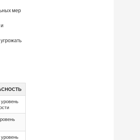
ьных мер
 и
 угрожать
АСНОСТЬ
 уровень
ости
уровень
 уровень