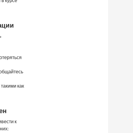
 в курсе
дации
ь
потеряться
 общайтесь
такими как
ен
вести к
них: