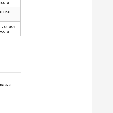
ности
янная
практики
ности
règles en