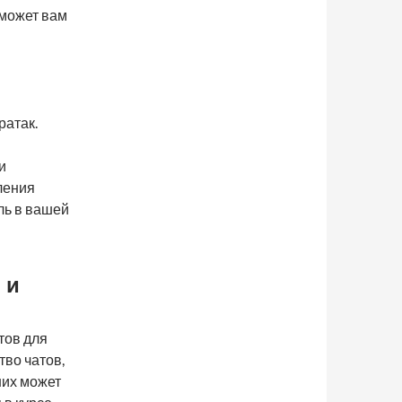
оможет вам
ратак.
и
ления
ль в вашей
 и
тов для
тво чатов,
них может