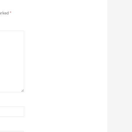
marked
*