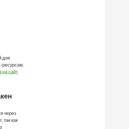
й для
т-ресурсам.
 на сайт
акен
ся через
, так как
ю