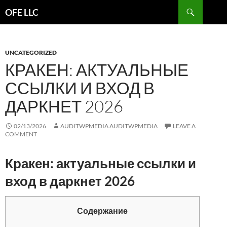
Search
OFE LLC
SKIP
TO
CONTENT
UNCATEGORIZED
КРАКЕН: АКТУАЛЬНЫЕ
ССЫЛКИ И ВХОД В
ДАРКНЕТ 2026
02/13/2026
AUDITWPMEDIA AUDITWPMEDIA
LEAVE A
COMMENT
Кракен: актуальные ссылки и
вход в даркнет 2026
Содержание