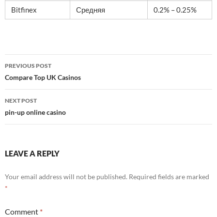
Bitfinex
Средняя
0.2% – 0.25%
Post
PREVIOUS POST
navigation
Compare Top UK Casinos
NEXT POST
pin-up online casino
LEAVE A REPLY
Your email address will not be published.
Required fields are marked
*
Comment
*