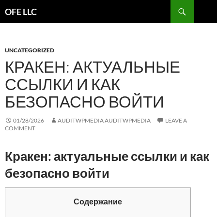
Search
OFE LLC
SKIP
TO
CONTENT
UNCATEGORIZED
КРАКЕН: АКТУАЛЬНЫЕ
ССЫЛКИ И КАК
БЕЗОПАСНО ВОЙТИ
01/28/2026
AUDITWPMEDIA AUDITWPMEDIA
LEAVE A
COMMENT
Кракен: актуальные ссылки и как
безопасно войти
Содержание