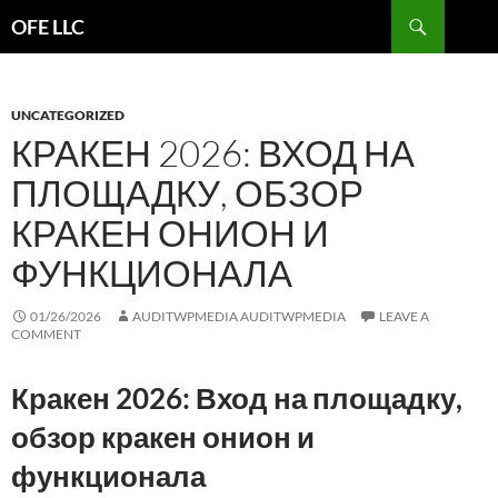
Search
OFE LLC
SKIP
TO
CONTENT
UNCATEGORIZED
КРАКЕН 2026: ВХОД НА
ПЛОЩАДКУ, ОБЗОР
КРАКЕН ОНИОН И
ФУНКЦИОНАЛА
01/26/2026
AUDITWPMEDIA AUDITWPMEDIA
LEAVE A
COMMENT
Кракен 2026: Вход на площадку,
обзор кракен онион и
функционала